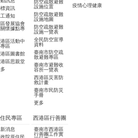
活動訊息
防空疏散避難
疫情心理健康
設施位置
招標資訊
防空疏散避難
施工通知
設施地圖
社區發展協會
防空疏散避難
及關懷據點專
設施一覽表
區
全民防空宣導
西港區活動中
資料
心專區
臺南市防空疏
西港區圖書館
散避難專區
西港區思親堂
臺南市避難收
更多
容所一覽表
西港區災害防
救計畫
臺南市民防災
手冊
更多
住民專區
西港區行善團
最新消息
臺南市西港區
行善團工作實
行政院原住民