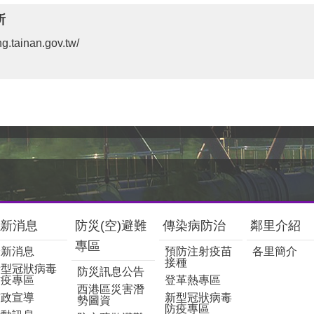
所
ng.tainan.gov.tw/
新消息
防災(空)避難
傳染病防治
鄰里介紹
專區
最新消息
預防注射疫苗
各里簡介
接種
新型冠狀病毒
防災訊息公告
防疫專區
登革熱專區
西港區災害潛
市政宣導
新型冠狀病毒
勢圖資
防疫專區