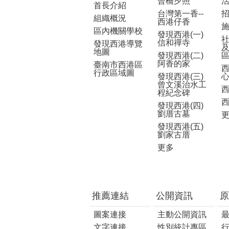
曾橋夕照
首長介紹
台灣第一香--
組織概況
西港仔香
區內機關學校
發現西港(一)
信和禪寺
發現西港導覽
地圖
發現西港(二)
阿香的家
臺南市西港區
行政區域圖
發現西港(三)
曾文溪治水工
程紀念碑
發現西港(四)
劉厝古墓
發現西港(五)
劉家古厝
更多
推薦連結
公開資訊
原
圖案連接
主動公開資訊
文字連接
性別統計專區