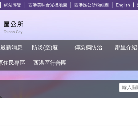
網站導覽
西港美味食光機地圖
西港區公所粉絲團
English
最新消息
防災(空)避難專區
傳染病防治
鄰里介
原住民專區
西港區行善團
搜尋