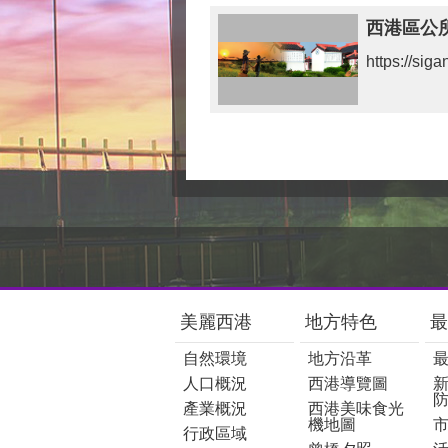
西港區公
https://siga
:::
美麗西港
地方特色
最
自然環境
地方沿革
人口概況
西港導覽圖
產業概況
西港美味食光
機地圖
行政區域