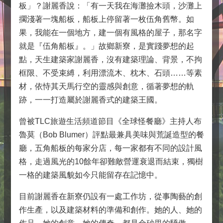
板」？謝麗香說：「有一天我在海灘撿木頭，沙灘上
擱淺著一塊船板，船板上停留著一枚伍角舊幣。如
果，我能在一個地方，建一個有風格的屋子，那名字
就是『伍角船板』。」故鄉新寮，是實踐夢想的起
點，天生建築家謝麗香，沒有建築理論、背景，不拘
框限、不受束縛，利用漂流木、枕木、石頭……等素
材，依恃其天馬行空的靈感與創意，循著夢想的軌
跡，一一打造屬於謝麗香式的建築王國。
曾被TLC旅遊生活頻道節目《全球怪餐廳》主持人布
魯莫（Bob Blumer）評點最兼具美味與荒誕造型的餐
廳，五角船板的每家分店，每一家都有不同的設計風
格，走過風光的10餘年卻難敵營運衰退而結束，獨樹
一格的建築風貌如今只能留存在記憶中。
目前謝麗香在新寮仍設有一處工作坊，從事陶藝的創
作生產，以及建築材料的準備和創作。她的人、她的