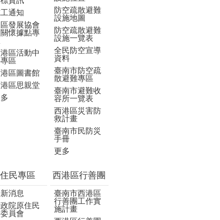
招標資訊
防空疏散避難
施工通知
設施地圖
社區發展協會
防空疏散避難
及關懷據點專
設施一覽表
區
全民防空宣導
西港區活動中
資料
心專區
臺南市防空疏
西港區圖書館
散避難專區
西港區思親堂
臺南市避難收
更多
容所一覽表
西港區災害防
救計畫
臺南市民防災
手冊
更多
住民專區
西港區行善團
最新消息
臺南市西港區
行善團工作實
行政院原住民
施計畫
族委員會