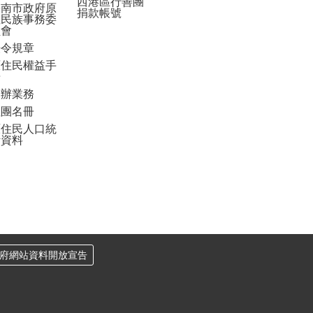
西港區行善團
臺南市政府原
捐款帳號
住民族事務委
員會
法令規章
原住民權益手
冊
申辦業務
社團名冊
原住民人口統
計資料
府網站資料開放宣告