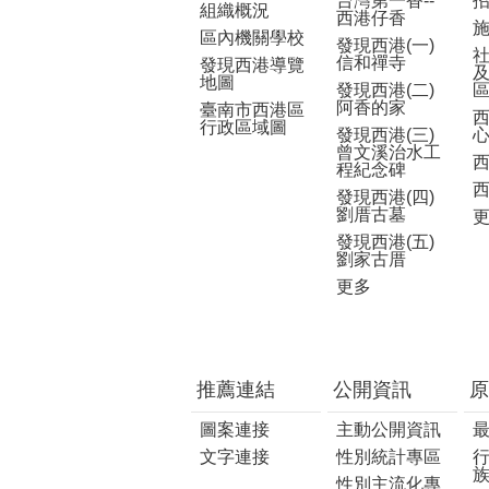
台灣第一香--
組織概況
西港仔香
區內機關學校
發現西港(一)
信和禪寺
發現西港導覽
地圖
發現西港(二)
阿香的家
臺南市西港區
行政區域圖
發現西港(三)
曾文溪治水工
程紀念碑
發現西港(四)
劉厝古墓
發現西港(五)
劉家古厝
更多
推薦連結
公開資訊
原
圖案連接
主動公開資訊
文字連接
性別統計專區
性別主流化專