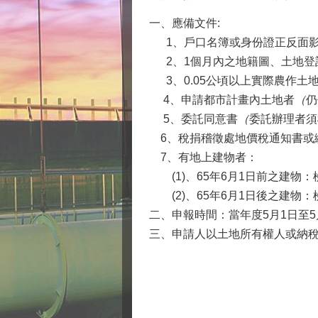
一、應備文件
:
1
、戶口名簿或身份證正反面
2
、
1
個月內之地籍圖、土地登
3
、
0.05
公頃以上實際農作土
4
、申請都市計畫內土地者
（
仍
5
、委託同意書
（
委託辦理者須
6
、稅捐稽徵處地價稅通知書或
7
、有地上建物者：
(1)、65年6月1日前之建物
(2)、65年6月1日後之建物
二、
申報時間：當年度
5
月
1
日至
5
三、申請人以土地所有權人或納