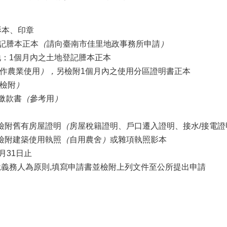
影本、印章
記謄本正本
（
請向臺南市佳里地政事務所申請
）
地：
1
個月內之土地登記謄本正本
作農業使用
），
另檢附
1
個月內之使用分區證明書正本
檢附
）
繳款書
（
參考用
）
：檢附舊有房屋證明
（
房屋稅籍證明、戶口遷入證明、接水/接電
：檢附建築使用執照
（
自用農舍
）
或雜項執照影本
月
31
日止
稅義務人為原則
,
填寫申請書並檢附上列文件至公所提出申請