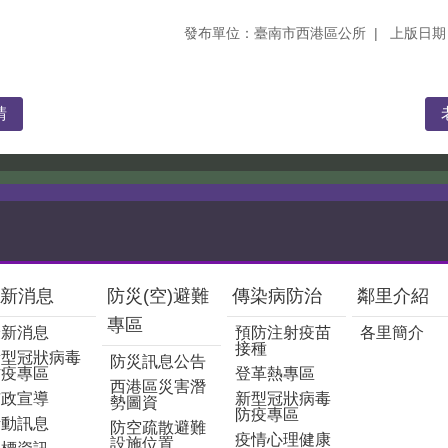
發布單位：臺南市西港區公所
上版日期：
請
新消息
防災(空)避難
傳染病防治
鄰里介紹
專區
最新消息
預防注射疫苗
各里簡介
接種
新型冠狀病毒
防災訊息公告
防疫專區
登革熱專區
西港區災害潛
市政宣導
新型冠狀病毒
勢圖資
防疫專區
活動訊息
防空疏散避難
疫情心理健康
設施位置