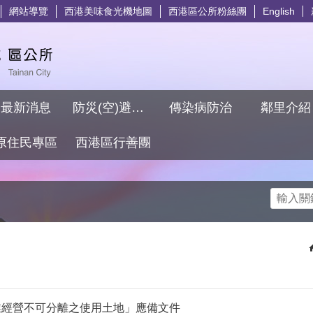
網站導覽
西港美味食光機地圖
西港區公所粉絲團
English
最新消息
防災(空)避難專區
傳染病防治
鄰里介
原住民專區
西港區行善團
搜尋
業經營不可分離之使用土地」應備文件