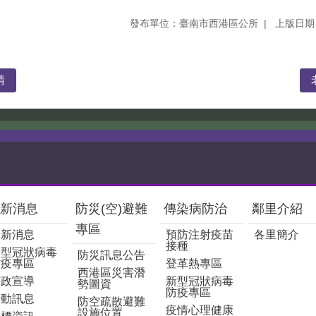
發布單位：臺南市西港區公所
上版日期：
請
新消息
防災(空)避難
傳染病防治
鄰里介紹
專區
最新消息
預防注射疫苗
各里簡介
接種
新型冠狀病毒
防災訊息公告
防疫專區
登革熱專區
西港區災害潛
市政宣導
新型冠狀病毒
勢圖資
防疫專區
活動訊息
防空疏散避難
疫情心理健康
設施位置