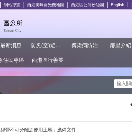
網站導覽
西港美味食光機地圖
西港區公所粉絲團
English
最新消息
防災(空)避難專區
傳染病防治
鄰里介
原住民專區
西港區行善團
搜尋
業經營不可分離之使用土地」應備文件