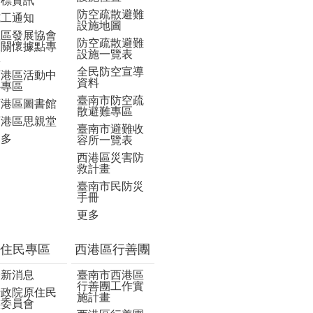
招標資訊
防空疏散避難
施工通知
設施地圖
社區發展協會
防空疏散避難
及關懷據點專
設施一覽表
區
全民防空宣導
西港區活動中
資料
心專區
臺南市防空疏
西港區圖書館
散避難專區
西港區思親堂
臺南市避難收
更多
容所一覽表
西港區災害防
救計畫
臺南市民防災
手冊
更多
住民專區
西港區行善團
最新消息
臺南市西港區
行善團工作實
行政院原住民
施計畫
族委員會