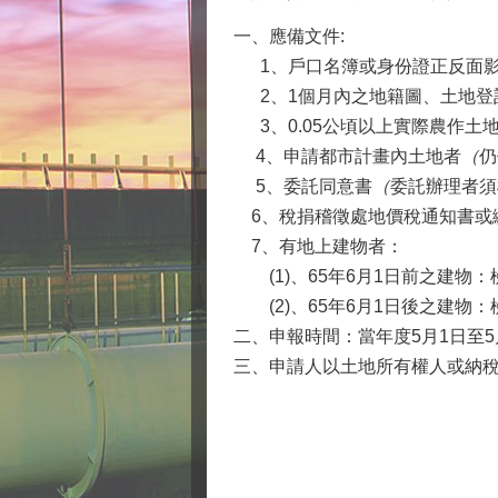
一、應備文件
:
1
、戶口名簿或身份證正反面
2
、
1
個月內之地籍圖、土地登
3
、
0.05
公頃以上實際農作土
4
、申請都市計畫內土地者
（
仍
5
、委託同意書
（
委託辦理者須
6
、稅捐稽徵處地價稅通知書或
7
、有地上建物者：
(1)、65年6月1日前之建物
(2)、65年6月1日後之建物
二、
申報時間：當年度
5
月
1
日至
5
三、申請人以土地所有權人或納