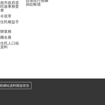
西港區行善團
臺南市政府原
捐款帳號
住民族事務委
員會
法令規章
原住民權益手
冊
申辦業務
社團名冊
原住民人口統
計資料
府網站資料開放宣告