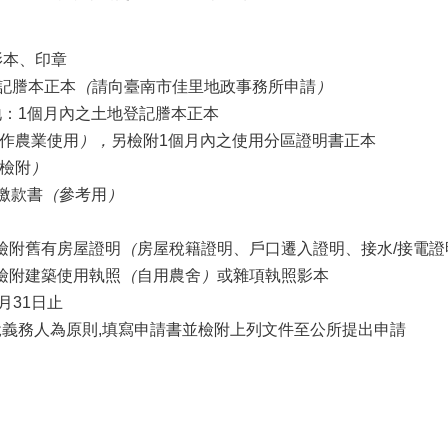
影本、印章
記謄本正本
（
請向臺南市佳里地政事務所申請
）
地：
1
個月內之土地登記謄本正本
作農業使用
），
另檢附
1
個月內之使用分區證明書正本
檢附
）
繳款書
（
參考用
）
：檢附舊有房屋證明
（
房屋稅籍證明、戶口遷入證明、接水/接電
：檢附建築使用執照
（
自用農舍
）
或雜項執照影本
月
31
日止
稅義務人為原則
,
填寫申請書並檢附上列文件至公所提出申請