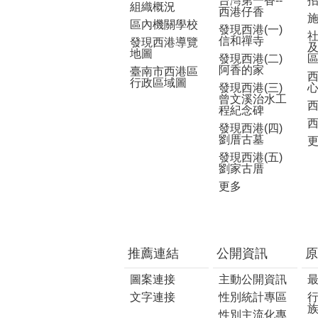
台灣第一香--
組織概況
西港仔香
區內機關學校
發現西港(一)
信和禪寺
發現西港導覽
地圖
發現西港(二)
阿香的家
臺南市西港區
行政區域圖
發現西港(三)
曾文溪治水工
程紀念碑
發現西港(四)
劉厝古墓
發現西港(五)
劉家古厝
更多
推薦連結
公開資訊
原
圖案連接
主動公開資訊
文字連接
性別統計專區
性別主流化專