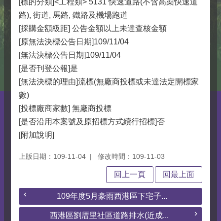
[標的分類]<工程類> 5131 快速道路(不含高架快速道
路), 街道, 馬路, 鐵路及機場跑道
[採購金額級距] 公告金額以上未達查核金額
[原無法決標公告日期]109/11/04
[無法決標公告日期]109/11/04
[是否刊登公報]是
[無法決標的理由]流標(無廠商投標或未達法定開標家
數)
[投標廠商家數] 無廠商投標
[是否沿用本案號及原招標方式續行招標]否
[附加說明]
上版日期：109-11-04
修改時間：109-11-03
回上一頁
回最上面
109年度5月豪雨西港區下宅子...
西港區劉厝里社區道路排水(近成...