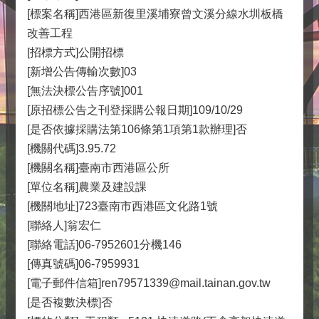
[標案名稱]西港區新復里溪埔寮曾文溪分線水圳板橋
改善工程
[招標方式]公開招標
[新增公告傳輸次數]03
[無法決標公告序號]001
[原招標公告之刊登採購公報日期]109/10/29
[是否依據採購法第106條第1項第1款辦理]否
[機關代碼]3.95.72
[機關名稱]臺南市西港區公所
[單位名稱]農業及建設課
[機關地址]723臺南市西港區文化路1號
[聯絡人]翁宏仁
[聯絡電話]06-7952601分機146
[傳真號碼]06-7959931
[電子郵件信箱]ren79571339@mail.tainan.gov.tw
[是否複數決標]否