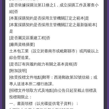
[是否依據採購法第11條之1，成立採購工作及審查小
組]否
[本案採購契約是否採用主管機關訂定之範本]是
[本案採購契約是否採用主管機關訂定之最新版範本]
是
[是否屬災區重建工程]否
[廠商資格摘要]
土木包工業（設立於臺南市或毗鄰縣市）或丙級以上
綜合營造業。
[是否訂有與履約能力有關之基本資格]否
[附加說明]
[收受投標文件地點]郵寄：西港郵政第32號信箱；或
專人送達本所二樓行政課。
[招標文件領取方式及地點]自公告日起至截止領標及
投標期限止：
一、書面領標（以光碟提供電子資料）：