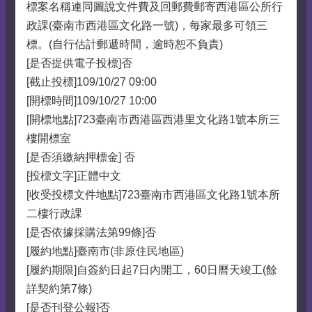
標案名稱連同圖說文件費及回郵費郵寄西港區公所行
政課(臺南市西港區文化路一號)，每家最多可領三
標。(自行估計郵遞時間，逾時恕不負責)
[是否提供電子投標]否
[截止投標]109/10/27 09:00
[開標時間]109/10/27 10:00
[開標地點]723臺南市西港區西港里文化路1號本所三
樓開標室
[是否須繳納押標金] 否
[投標文字]正體中文
[收受投標文件地點]723臺南市西港區文化路1號本所
二樓行政課
[是否依據採購法第99條]否
[履約地點]臺南市(非原住民地區)
[履約期限]自簽約日起7日內開工，60日曆天竣工(餘
詳契約第7條)
[是否刊登公報]否