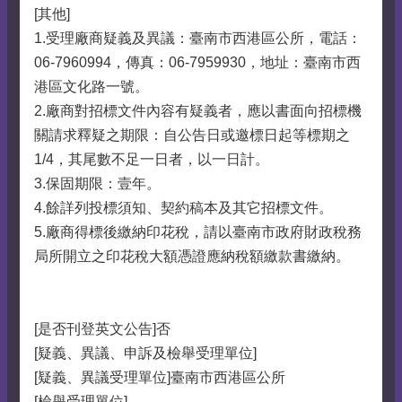
[其他]
1.受理廠商疑義及異議：臺南市西港區公所，電話：
06-7960994，傳真：06-7959930，地址：臺南市西
港區文化路一號。
2.廠商對招標文件內容有疑義者，應以書面向招標機
關請求釋疑之期限：自公告日或邀標日起等標期之
1/4，其尾數不足一日者，以一日計。
3.保固期限：壹年。
4.餘詳列投標須知、契約稿本及其它招標文件。
5.廠商得標後繳納印花稅，請以臺南市政府財政稅務
局所開立之印花稅大額憑證應納稅額繳款書繳納。
[是否刊登英文公告]否
[疑義、異議、申訴及檢舉受理單位]
[疑義、異議受理單位]臺南市西港區公所
[檢舉受理單位]