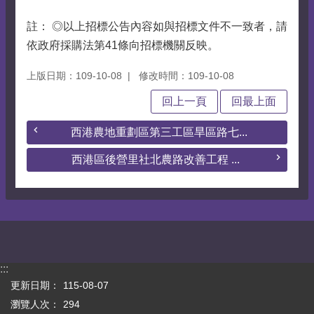
註： ◎以上招標公告內容如與招標文件不一致者，請
依政府採購法第41條向招標機關反映。
上版日期：109-10-08
修改時間：109-10-08
回上一頁
回最上面
西港農地重劃區第三工區旱區路七...
西港區後營里社北農路改善工程 ...
:::
更新日期：
115-08-07
瀏覽人次：
294