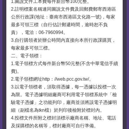
1.圖說文件工本費每件新台幣100元整。
2.註明標案名稱連同圖說文件費及回郵費郵寄西港區
公所行政課(地址：臺南市西港區文化路一號)，每家
最多可領三標（自行估計郵遞時間，逾時恕不負
責），電洽：06-7960994。
3.自行購領者於辦公時間內直接向本所行政課購買，
每家最多可領三標。
二、電子領標：
1.電子領標方式每件新台幣50元整(不含中華電信手續
費)。
2.電子領標網址http：//web.pcc.gov.tw/。
3.以電子領標者，須取得憑據，每一憑據以投標一次
為限。電子憑據明細廠商可利用電子領標系統中「檢
驗電子憑據」之功能列印，廠商並須將該電子憑據明
細（副檔名為tkn檔）於列印後檢附於標封內。
4.投標文件所附之標封須標示廠商名稱、地址、電話
及採購標的名稱等，標封廠商可自行準備。