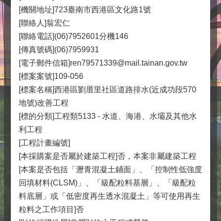
[機關地址]723臺南市西港區文化路1號
[聯絡人]翁宏仁
[聯絡電話](06)7952601分機146
[傳真號碼](06)7959931
[電子郵件信箱]ren79571339@mail.tainan.gov.tw
[標案案號]109-056
[標案名稱]西港區劉厝里社區道路排水(近成功段570
地號)改善工程
[標的分類]工程類5133 - 水道、海港、水壩及其他水
利工程
[工程計畫編號]
[本採購案是否屬於建築工程]否，本案非屬建築工程
[本案是否包括「瀝青混凝土鋪面」、「控制性低強度
回填材料(CLSM)」、「級配粒料基層」、「級配粒
料底層」或「低密度再生透水混凝土」等可使用再生
粒料之工作項目]否