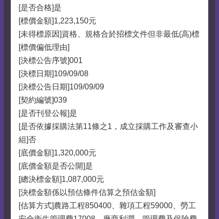
[是否合格]是
[標價金額]1,223,150元
[未得標原因]資格、規格合於招標文件但非最低(高)標
[標價偏低理由]
[決標公告序號]001
[決標日期]109/09/08
[決標公告日期]109/09/09
[契約編號]039
[是否刊登公報]是
[是否依據採購法第11條之1，成立採購工作及審查小
組]否
[底價金額]1,320,000元
[底價金額是否公開]是
[總決標金額]1,087,000元
[決標金額係以預估條件估算之預估金額]
[估算方式]農路工程850400、雜項工程59000、勞工
安全衛生管理費17008、廠商利潤、管理費及保險費