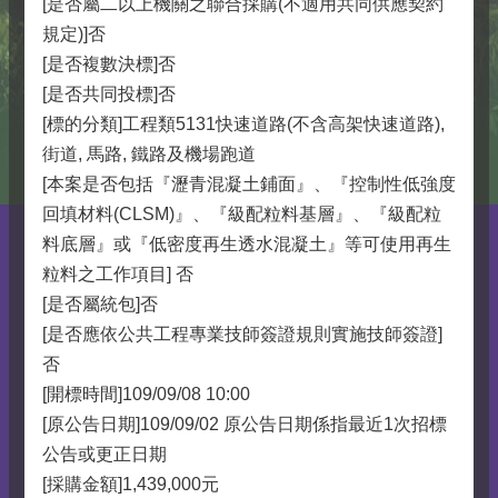
[是否屬二以上機關之聯合採購(不適用共同供應契約
規定)]否
[是否複數決標]否
[是否共同投標]否
[標的分類]工程類5131快速道路(不含高架快速道路),
街道, 馬路, 鐵路及機場跑道
[本案是否包括『瀝青混凝土鋪面』、『控制性低強度
回填材料(CLSM)』、『級配粒料基層』、『級配粒
料底層』或『低密度再生透水混凝土』等可使用再生
粒料之工作項目] 否
[是否屬統包]否
[是否應依公共工程專業技師簽證規則實施技師簽證]
否
[開標時間]109/09/08 10:00
[原公告日期]109/09/02 原公告日期係指最近1次招標
公告或更正日期
[採購金額]1,439,000元