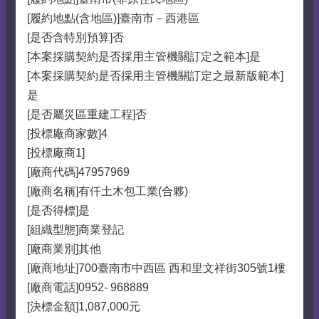
[履約地點(含地區)]臺南市－西港區
[是否含特別預算]否
[本案採購契約是否採用主管機關訂定之範本]是
[本案採購契約是否採用主管機關訂定之最新版範本]
是
[是否屬災區重建工程]否
[投標廠商家數]4
[投標廠商1]
[廠商代碼]47957969
[廠商名稱]有仟土木包工業(合夥)
[是否得標]是
[組織型態]商業登記
[廠商業別]其他
[廠商地址]700臺南市中西區 西和里文祥街305號1樓
[廠商電話]0952- 968889
[決標金額]1,087,000元