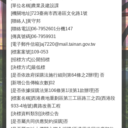
[單位名稱]農業及建設課
[機關地址]723臺南市西港區文化路1號
[聯絡人]黃守邦
[聯絡電話]06-7952601分機147
[傳真號碼]06-7959931
[電子郵件信箱]aj7220@mail.tainan.gov.tw
[標案案號]109-053
[招標方式]公開招標
[決標方式]最低標
[是否依政府採購法施行細則第64條之2辦理] 否
[新增公告傳輸次數]02
[是否依據採購法第106條第1項第1款辦理]否
[標案名稱]西港農地重劃區第三工區路三之四(西港段
933-4地號)農路改善工程
[決標資料類別]決標公告
[是否屬共同供應契約採購]否