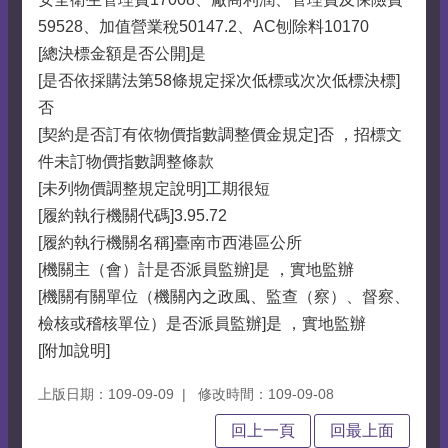
59528、加值營業稅50147.2、AC刨除料10170
[總決標金額是否公開]是
[是否依採購法第58條規定採次低標或次次低標決標]
否
[契約是否訂有依物價指數調整價金規定]否 ，招標文
件未訂物價指數調整條款
[未列物價調整規定說明]工期很短
[履約執行機關代碼]3.95.72
[履約執行機關名稱]臺南市西港區公所
[機關主（會）計是否派員監辦]是 ，實地監辦
[機關有關單位（機關內之政風、監查（察）、督察、
檢核或稽核單位）是否派員監辦]是 ，實地監辦
[附加說明]
上版日期：109-09-09
修改時間：109-09-08
回上一頁
回最上面