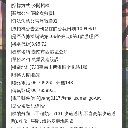
[招標方式]公開招標
[新增公告傳輸次數]01
[無法決標公告序號]001
[原招標公告之刊登採購公報日期]109/08/19
[是否依據採購法第106條第1項第1款辦理]否
[機關代碼]3.95.72
[機關名稱]臺南市西港區公所
[單位名稱]農業及建設課
[機關地址]723臺南市西港區文化路1號
[聯絡人]羅揚宗
[聯絡電話]06-7952601分機148
[傳真號碼]06-7959931
[電子郵件信箱]yang0117@mail.tainan.gov.tw
[是否複數決標]否
[標的分類] <工程類> 5131 快速道路(不含高架快速道
路), 街道, 馬路, 鐵路及機場跑道