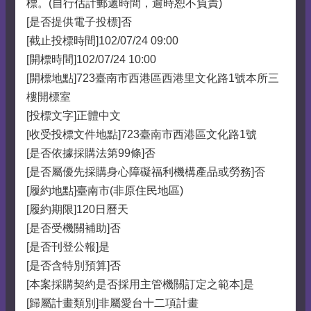
標。(自行估計郵遞時間，逾時恕不負責)
[是否提供電子投標]否
[截止投標時間]102/07/24 09:00
[開標時間]102/07/24 10:00
[開標地點]723臺南市西港區西港里文化路1號本所三
樓開標室
[投標文字]正體中文
[收受投標文件地點]723臺南市西港區文化路1號
[是否依據採購法第99條]否
[是否屬優先採購身心障礙福利機構產品或勞務]否
[履約地點]臺南市(非原住民地區)
[履約期限]120日曆天
[是否受機關補助]否
[是否刊登公報]是
[是否含特別預算]否
[本案採購契約是否採用主管機關訂定之範本]是
[歸屬計畫類別]非屬愛台十二項計畫