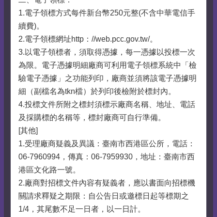
1.電子領標方式每件新台幣250元整(不含中華電信手
續費)。
2.電子領標網址http：//web.pcc.gov.tw/。
3.以電子領標者，須取得憑據，每一憑據以投標一次
為限。電子憑據明細廠商可利用電子領標系統中「檢
驗電子憑據」之功能列印，廠商並須將該電子憑據明
細（副檔名為tkn檔）於列印後檢附於標封內。
4.投標文件所附之標封須標示廠商名稱、地址、電話
及採購標的名稱等，標封廠商可自行準備。
[其他]
1.受理廠商疑義及異議：臺南市西港區公所，電話：
06-7960994，傳真：06-7959930，地址：臺南市西
港區文化路一號。
2.廠商對招標文件內容有疑義者，應以書面向招標機
關請求釋疑之期限：自公告日或邀標日起等標期之
1/4，其尾數不足一日者，以一日計。