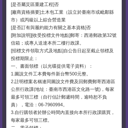
[是否屬災區重建工程]否
[廠商資格摘要]土木包工業（設立於臺南市或毗鄰縣
市）或丙級以上綜合營造業
[是否訂有與履約能力有關之基本資格]否
[附加說明][收受投標文件地點]郵寄：西港郵政第32號
信箱；或專人送達本所二樓行政課。
[招標文件領取方式及地點]自公告日起至截止領標及
投標期限止：
一、書面領標（以光碟提供電子資料）：
1.圖說文件工本費每件新台幣500元整。
2.註明標案名稱連同圖說文件費及回郵費郵寄西港區
公所行政課(地址：臺南市西港區文化路一號)，每家
最多可領三標（自行估計郵遞時間，逾時恕不負
責），電洽：06-7960994。
3.自行購領者於辦公時間內直接向本所行政課購買，
每家最多可領三標。
二、電子領標：