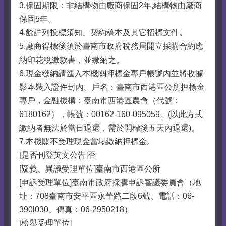
3.保固期限：非結構物由廠商保固2年,結構物由廠商
保固5年。
4.餘詳列投標須知、契約稿本及其它招標文件。
5.廠商得標後須於臺南市政府稅務局開立採購合約應
納印花稅繳款書，並繳納之。
6.現金繳納請匯入本機關押標金專戶帳號內並將收據
影本裝入證件封內。戶名：臺南市西港區公所押標金
專戶，金融機構：臺南市西港區農會（代號：
6180162），帳號：00162-160-095059。(以此方式
繳納者無法於當日退還，需於開標後五天內退還)。
7.本機關不受理現金當場繳納押標金。
[是否刊登英文公告]否
[疑義、異議受理單位]臺南市西港區公所
[申訴受理單位]臺南市政府採購申訴審議委員會（地
址：708臺南市安平區永華路二段6號、電話：06-
390l030、傳真：06-2950218）
[檢舉受理單位]