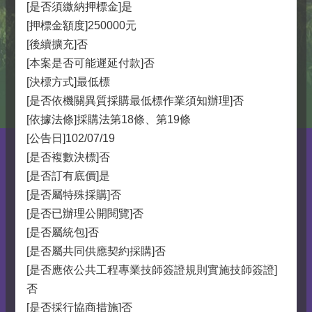
[是否須繳納押標金]是
[押標金額度]250000元
[後續擴充]否
[本案是否可能遲延付款]否
[決標方式]最低標
[是否依機關異質採購最低標作業須知辦理]否
[依據法條]採購法第18條、第19條
[公告日]102/07/19
[是否複數決標]否
[是否訂有底價]是
[是否屬特殊採購]否
[是否已辦理公開閱覽]否
[是否屬統包]否
[是否屬共同供應契約採購]否
[是否應依公共工程專業技師簽證規則實施技師簽證]
否
[是否採行協商措施]否