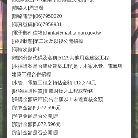
[聯絡人]周進發
[聯絡電話](06)7950020
[傳真號碼](06)7959931
[電子郵件信箱]chinfa@mail.tainan.gov.tw
[招標狀態]第二次及以後公開招標
[傳輸次數]04
[標的分類代碼及名稱]5129其他用途建築工程
[本採購案是否屬於建築工程]是，本案水管、電氣與
建築工程合併招標
[水管、電氣工程之預估金額]112,374元
[財物採購性質]非屬財物之工程或勞務
[採購金額級距]公告金額以上未達查核金額
[預算金額]5,072,596元
[預算金額是否公開]是
[預計金額]5,072,596元
[預計金額是否公開]是