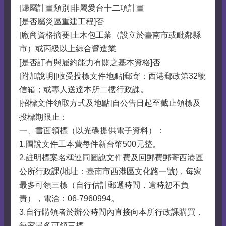
[歸屬計畫類別]非屬愛台十二項計畫
[是否屬災區重建工程]否
[廠商資格摘要]土木包工業（設立於臺南市或毗鄰縣
市）或丙級以上綜合營造業
[是否訂有與履約能力有關之基本資格]否
[附加說明][收受投標文件地點]郵寄：西港郵政第32號
信箱；或專人送達本所二樓行政課。
[招標文件領取方式及地點]自公告日起至截止領標及
投標期限止：
一、書面領標（以光碟提供電子資料）：
1.圖說文件工本費每件新台幣500元整。
2.註明標案名稱連同圖說文件費及回郵費郵寄西港區
公所行政課(地址：臺南市西港區文化路一號)，每家
最多可領三標（自行估計郵遞時間，逾時恕不負
責），電洽：06-7960994。
3.自行購領者於辦公時間內直接向本所行政課購買，
每家最多可領三標。