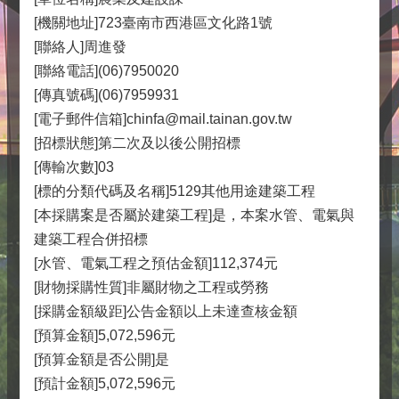
[機關地址]723臺南市西港區文化路1號
[聯絡人]周進發
[聯絡電話](06)7950020
[傳真號碼](06)7959931
[電子郵件信箱]chinfa@mail.tainan.gov.tw
[招標狀態]第二次及以後公開招標
[傳輸次數]03
[標的分類代碼及名稱]5129其他用途建築工程
[本採購案是否屬於建築工程]是，本案水管、電氣與
建築工程合併招標
[水管、電氣工程之預估金額]112,374元
[財物採購性質]非屬財物之工程或勞務
[採購金額級距]公告金額以上未達查核金額
[預算金額]5,072,596元
[預算金額是否公開]是
[預計金額]5,072,596元