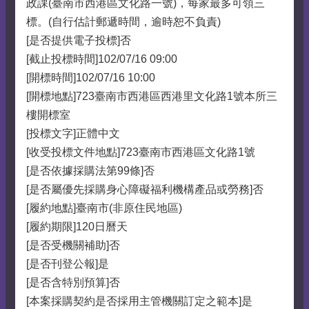
政課(臺南市西港區文化路一號)，每家最多可領三
標。(自行估計郵遞時間，逾時恕不負責)
[是否提供電子投標]否
[截止投標時間]102/07/16 09:00
[開標時間]102/07/16 10:00
[開標地點]723臺南市西港區西港里文化路1號本所三
樓開標室
[投標文字]正體中文
[收受投標文件地點]723臺南市西港區文化路1號
[是否依據採購法第99條]否
[是否屬優先採購身心障礙福利機構產品或勞務]否
[履約地點]臺南市(非原住民地區)
[履約期限]120日曆天
[是否受機關補助]否
[是否刊登公報]是
[是否含特別預算]否
[本案採購契約是否採用主管機關訂定之範本]是