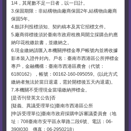
1/4，其尾數不足一日者，以一日計。
3.保固期限：非結構物由廠商保固2年,結構物由廠商
保固5年。
4.餘詳列投標須知、契約稿本及其它招標文件。
5.廠商得標後須於臺南市政府稅務局開立採購合約應
納印花稅繳款書，並繳納之。
6.現金繳納請匯入本機關押標金專戶帳號內並將收據
影本裝入證件封內。戶名：臺南市西港區公所押標金
專戶，金融機構：臺南市西港區農會（代號：
6180162），帳號：00162-160-095059。(以此方式
繳納者無法於當日退還，需於開標後五天內退還)。
7.本機關不受理現金當場繳納押標金。
[是否刊登英文公告]否
[疑義、異議受理單位]臺南市西港區公所
[申訴受理單位]臺南市政府採購申訴審議委員會（地
址：708臺南市安平區永華路二段6號、電話：06-
390l030、傳真：06-2950218）