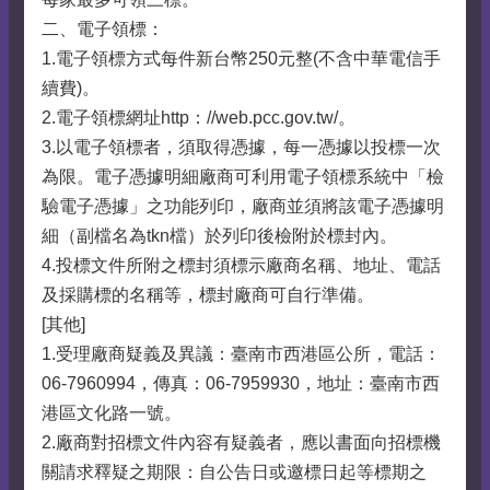
二、電子領標：
1.電子領標方式每件新台幣250元整(不含中華電信手
續費)。
2.電子領標網址http：//web.pcc.gov.tw/。
3.以電子領標者，須取得憑據，每一憑據以投標一次
為限。電子憑據明細廠商可利用電子領標系統中「檢
驗電子憑據」之功能列印，廠商並須將該電子憑據明
細（副檔名為tkn檔）於列印後檢附於標封內。
4.投標文件所附之標封須標示廠商名稱、地址、電話
及採購標的名稱等，標封廠商可自行準備。
[其他]
1.受理廠商疑義及異議：臺南市西港區公所，電話：
06-7960994，傳真：06-7959930，地址：臺南市西
港區文化路一號。
2.廠商對招標文件內容有疑義者，應以書面向招標機
關請求釋疑之期限：自公告日或邀標日起等標期之