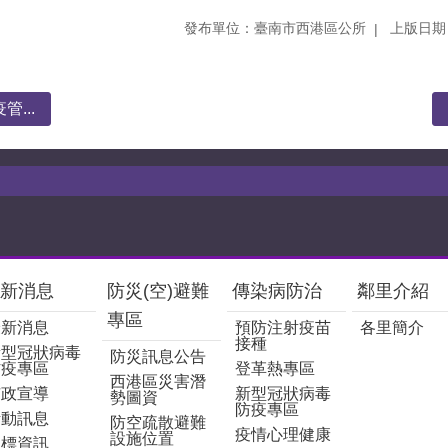
發布單位：臺南市西港區公所
上版日期：
...
新消息
防災(空)避難
傳染病防治
鄰里介紹
專區
最新消息
預防注射疫苗
各里簡介
接種
新型冠狀病毒
防災訊息公告
防疫專區
登革熱專區
西港區災害潛
市政宣導
新型冠狀病毒
勢圖資
防疫專區
活動訊息
防空疏散避難
疫情心理健康
設施位置
招標資訊