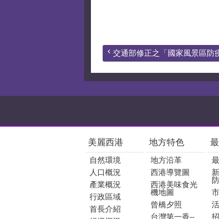
交通部修正之「國家風景區防疫管
:::
美麗西港
地方特色
最
自然環境
地方沿革
人口概況
西港導覽圖
產業概況
西港美味食光
機地圖
行政區域
曾橋夕照
首長介紹
台灣第一香--