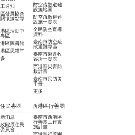
防空疏散避難
施工通知
設施地圖
社區發展協會
防空疏散避難
及關懷據點專
設施一覽表
區
全民防空宣導
西港區活動中
資料
心專區
臺南市防空疏
西港區圖書館
散避難專區
西港區思親堂
臺南市避難收
更多
容所一覽表
西港區災害防
救計畫
臺南市民防災
手冊
更多
住民專區
西港區行善團
最新消息
臺南市西港區
行善團工作實
行政院原住民
施計畫
族委員會
西港區行善團