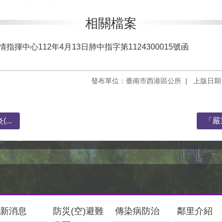
相關檔案
揮中心112年4月13日肺中指字第1124300015號函
發布單位：臺南市西港區公所
上版日期：
..
「嚴
新消息
防災(空)避難
傳染病防治
鄰里介紹