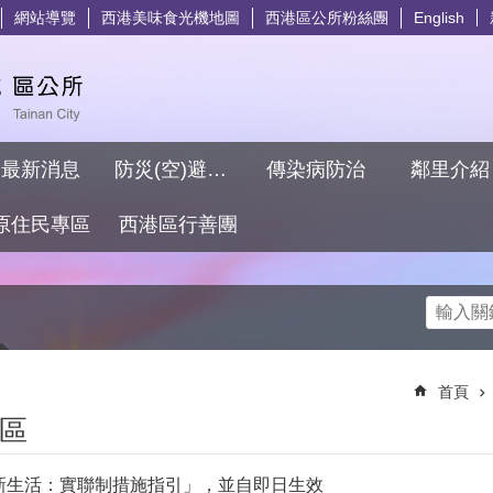
網站導覽
西港美味食光機地圖
西港區公所粉絲團
English
最新消息
防災(空)避難專區
傳染病防治
鄰里介
原住民專區
西港區行善團
搜尋
首頁
區
防疫新生活：實聯制措施指引」，並自即日生效