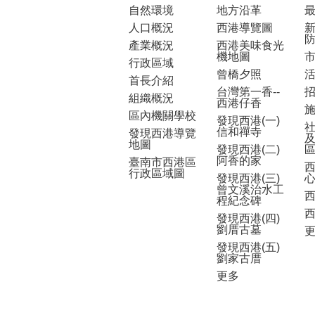
自然環境
地方沿革
人口概況
西港導覽圖
產業概況
西港美味食光
機地圖
行政區域
曾橋夕照
首長介紹
台灣第一香--
組織概況
西港仔香
區內機關學校
發現西港(一)
信和禪寺
發現西港導覽
地圖
發現西港(二)
阿香的家
臺南市西港區
行政區域圖
發現西港(三)
曾文溪治水工
程紀念碑
發現西港(四)
劉厝古墓
發現西港(五)
劉家古厝
更多