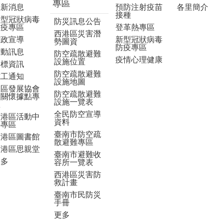
專區
最新消息
預防注射疫苗
各里簡介
接種
新型冠狀病毒
防災訊息公告
防疫專區
登革熱專區
西港區災害潛
市政宣導
新型冠狀病毒
勢圖資
防疫專區
活動訊息
防空疏散避難
疫情心理健康
設施位置
招標資訊
防空疏散避難
施工通知
設施地圖
社區發展協會
防空疏散避難
及關懷據點專
設施一覽表
區
全民防空宣導
西港區活動中
資料
心專區
臺南市防空疏
西港區圖書館
散避難專區
西港區思親堂
臺南市避難收
更多
容所一覽表
西港區災害防
救計畫
臺南市民防災
手冊
更多