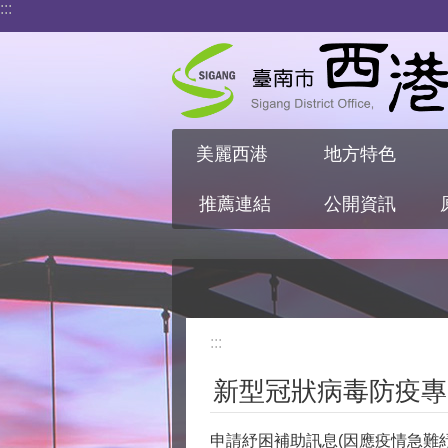
:::
跳到主要內容區塊
美麗西港
地方特色
推薦連結
公開資訊
:::
新型冠狀病毒防疫專
申請紓困補助訊息(因應疫情急難紓