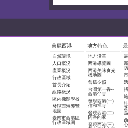
:::
美麗西港
地方特色
最
自然環境
地方沿革
人口概況
西港導覽圖
產業概況
西港美味食光
機地圖
行政區域
曾橋夕照
首長介紹
台灣第一香--
組織概況
西港仔香
區內機關學校
發現西港(一)
信和禪寺
發現西港導覽
地圖
發現西港(二)
阿香的家
臺南市西港區
行政區域圖
發現西港(三)