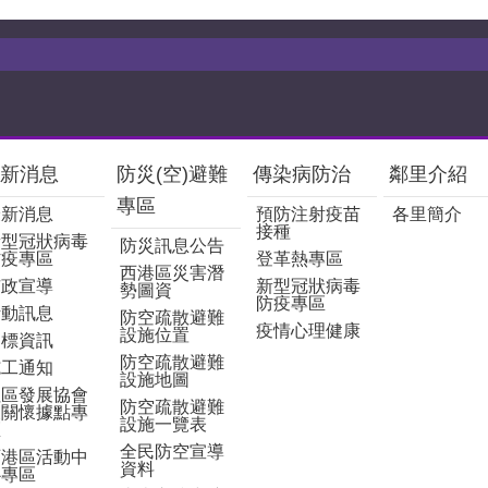
新消息
防災(空)避難
傳染病防治
鄰里介紹
專區
最新消息
預防注射疫苗
各里簡介
接種
新型冠狀病毒
防災訊息公告
防疫專區
登革熱專區
西港區災害潛
市政宣導
新型冠狀病毒
勢圖資
防疫專區
活動訊息
防空疏散避難
疫情心理健康
設施位置
招標資訊
防空疏散避難
施工通知
設施地圖
社區發展協會
防空疏散避難
及關懷據點專
設施一覽表
區
全民防空宣導
西港區活動中
資料
心專區