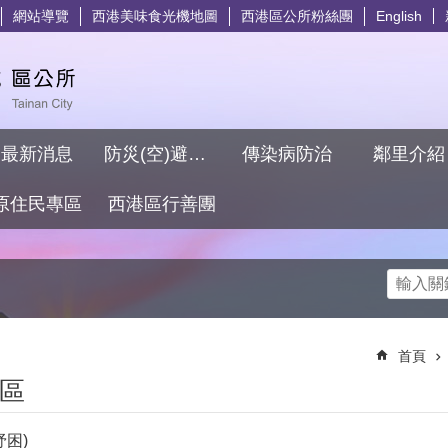
網站導覽
西港美味食光機地圖
西港區公所粉絲團
English
最新消息
防災(空)避難專區
傳染病防治
鄰里介
原住民專區
西港區行善團
搜尋
首頁
區
困)