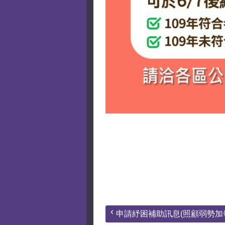
申請紓困補助訊息(照顧弱勢加發.