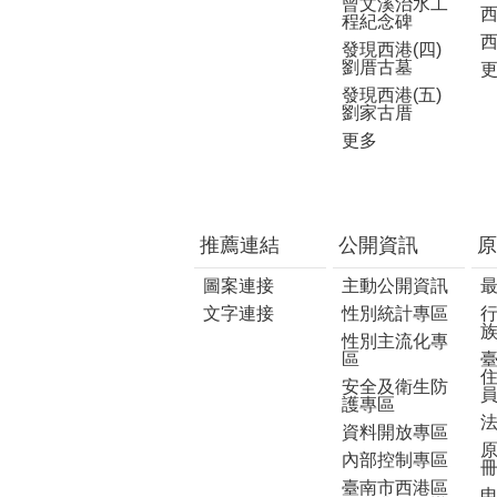
曾文溪治水工
程紀念碑
發現西港(四)
劉厝古墓
發現西港(五)
劉家古厝
更多
推薦連結
公開資訊
原
圖案連接
主動公開資訊
文字連接
性別統計專區
性別主流化專
區
安全及衛生防
護專區
資料開放專區
內部控制專區
臺南市西港區