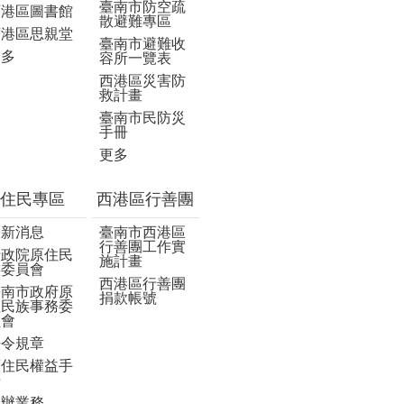
臺南市防空疏
西港區圖書館
散避難專區
西港區思親堂
臺南市避難收
更多
容所一覽表
西港區災害防
救計畫
臺南市民防災
手冊
更多
住民專區
西港區行善團
最新消息
臺南市西港區
行善團工作實
行政院原住民
施計畫
族委員會
西港區行善團
臺南市政府原
捐款帳號
住民族事務委
員會
法令規章
原住民權益手
冊
申辦業務