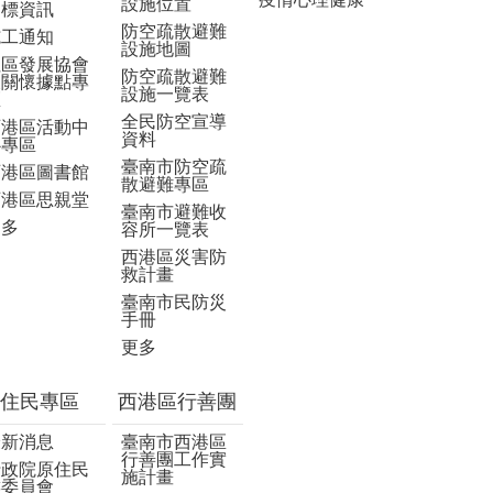
設施位置
招標資訊
防空疏散避難
施工通知
設施地圖
社區發展協會
防空疏散避難
及關懷據點專
設施一覽表
區
全民防空宣導
西港區活動中
資料
心專區
臺南市防空疏
西港區圖書館
散避難專區
西港區思親堂
臺南市避難收
更多
容所一覽表
西港區災害防
救計畫
臺南市民防災
手冊
更多
住民專區
西港區行善團
最新消息
臺南市西港區
行善團工作實
行政院原住民
施計畫
族委員會