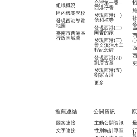
台灣第一香--
組織概況
西港仔香
區內機關學校
發現西港(一)
信和禪寺
發現西港導覽
地圖
發現西港(二)
阿香的家
臺南市西港區
行政區域圖
發現西港(三)
曾文溪治水工
程紀念碑
發現西港(四)
劉厝古墓
發現西港(五)
劉家古厝
更多
推薦連結
公開資訊
原
圖案連接
主動公開資訊
文字連接
性別統計專區