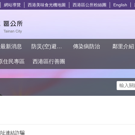
網站導覽
西港美味食光機地圖
西港區公所粉絲團
English
最新消息
防災(空)避難專區
傳染病防治
鄰里介
原住民專區
西港區行善團
搜尋
網址連結詐騙