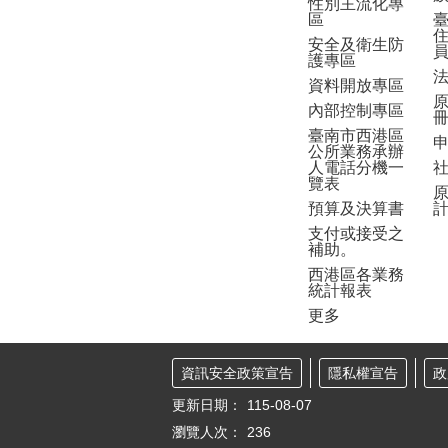
性別主流化專
區
安全及衛生防
護專區
資料開放專區
內部控制專區
臺南市西港區
公所業務承辦
人電話分機一
覽表
預算及決算書
支付或接受之
補助。
西港區各業務
統計報表
更多
資訊安全政策宣告
隱私權宣告
政
更新日期：
115-08-07
瀏覽人次：
236