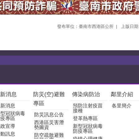
發布單位：臺南市西港區公所
上版日期：
新消息
防災(空)避難
傳染病防治
鄰里介紹
專區
最新消息
預防注射疫苗
各里簡介
接種
新型冠狀病毒
防災訊息公告
防疫專區
登革熱專區
西港區災害潛
市政宣導
新型冠狀病毒
勢圖資
防疫專區
活動訊息
防空疏散避難
疫情心理健康