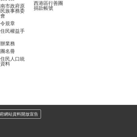
西港區行善團
臺南市政府原
捐款帳號
住民族事務委
員會
法令規章
原住民權益手
冊
申辦業務
社團名冊
原住民人口統
計資料
府網站資料開放宣告