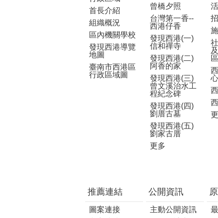
曾橋夕照
首長介紹
台灣第一香--
組織概況
西港仔香
區內機關學校
發現西港(一)
信和禪寺
發現西港導覽
地圖
發現西港(二)
阿香的家
臺南市西港區
行政區域圖
發現西港(三)
曾文溪治水工
程紀念碑
發現西港(四)
劉厝古墓
發現西港(五)
劉家古厝
更多
推薦連結
公開資訊
原
圖案連接
主動公開資訊