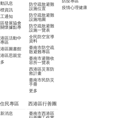
防疫專區
活動訊息
防空疏散避難
疫情心理健康
設施位置
招標資訊
防空疏散避難
施工通知
設施地圖
社區發展協會
防空疏散避難
及關懷據點專
設施一覽表
區
全民防空宣導
西港區活動中
資料
心專區
臺南市防空疏
西港區圖書館
散避難專區
西港區思親堂
臺南市避難收
更多
容所一覽表
西港區災害防
救計畫
臺南市民防災
手冊
更多
住民專區
西港區行善團
最新消息
臺南市西港區
行善團工作實