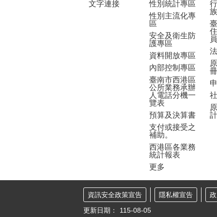
文字連接
性別統計專區
性別主流化專
區
安全及衛生防
護專區
資料開放專區
內部控制專區
臺南市西港區
公所業務承辦
人電話分機一
覽表
預算及決算書
支付或接受之
補助。
西港區各業務
統計報表
更多
資訊安全政策宣告
隱私權宣告
政
更新日期：
115-08-05