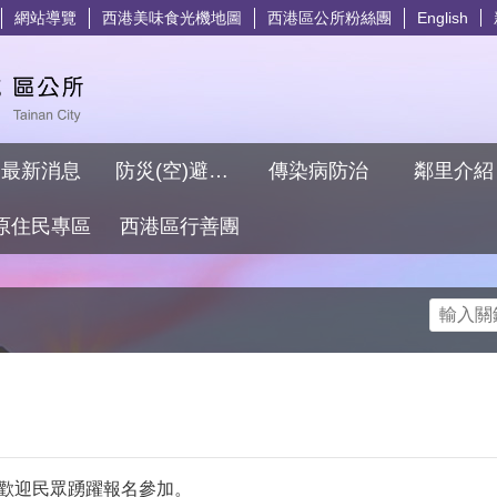
網站導覽
西港美味食光機地圖
西港區公所粉絲團
English
最新消息
防災(空)避難專區
傳染病防治
鄰里介
原住民專區
西港區行善團
搜尋
，歡迎民眾踴躍報名參加。