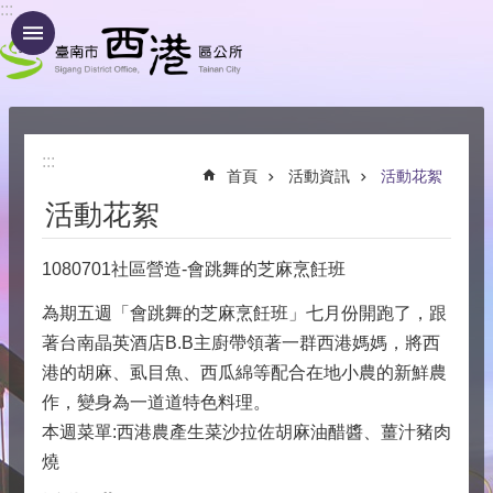
:::
跳到主要內容區塊
:::
首頁
活動資訊
活動花絮
活動花絮
1080701社區營造-會跳舞的芝麻烹飪班
為期五週「會跳舞的芝麻烹飪班」七月份開跑了，跟
著台南晶英酒店B.B主廚帶領著一群西港媽媽，將西
港的胡麻、虱目魚、西瓜綿等配合在地小農的新鮮農
作，變身為一道道特色料理。
本週菜單:西港農產生菜沙拉佐胡麻油醋醬、薑汁豬肉
燒