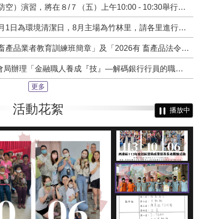
，將在８/７（五）上午10:00 - 10:30舉行，屆時將執行車輛、行人、門窗(簾)管制
清潔日，8月主場為竹林里，請各里進行環境清理工作，一起巡、倒、清、刷，清除孳生源防治登革熱。
業者教育訓練班簡章」及「2026有 畜產品法令宣導研討會簡章」各1份，請查照。
金融職人養成『技』—解碼銀行行員的職場日常」活動，請符合資格民眾踴躍報名參與!
更多
活動花絮
播放中