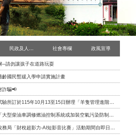
民政及人文課專欄
社會專欄
政風宣導
懈─請勿讓孩子在道路玩耍
適齡國民暫緩入學申請實施計畫
詐騙📢
訂於115年10月13至15日辦理「羊隻管理進階選修班」，請查照。
油車調修燃油控制系統或加裝空氣污染防制設備補助辦法」申請補助宣導資訊
財稅超影力-AI短影音比賽」活動期間自即日起至115年9月30日止