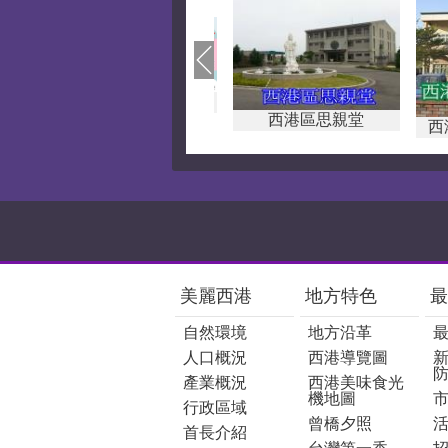
西港區思親堂
西
:::
美麗西港
地方特色
最
自然環境
地方沿革
人口概況
西港導覽圖
產業概況
西港美味食光
機地圖
行政區域
曾橋夕照
首長介紹