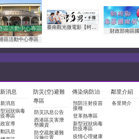
臺南觀光微電影【蚵男。不難】
財政部南區國
港區活動中心專區
新消息
防災(空)避難
傳染病防治
鄰里介紹
專區
最新消息
預防注射疫苗
各里簡介
接種
新型冠狀病毒
防災訊息公告
防疫專區
登革熱專區
西港區災害潛
市政宣導
新型冠狀病毒
勢圖資
防疫專區
活動訊息
防空疏散避難
疫情心理健康
設施位置