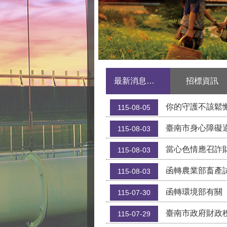
最新消息公告
招標資訊
你的守護不該鬆
115-08-05
臺南市身心障礙
115-08-03
當心色情應召詐財
115-08-03
函轉農業部畜產試驗所
115-08-03
函轉環境部有關「大型柴
115-07-30
臺南市政府財政稅務局「
115-07-29