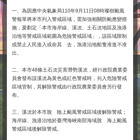
一、為因應中央氣象局110年9月11日08時璨樹颱風
警報單將本市列入警戒區域，需加強相關防颱應變措
施，爰劃定「本市海岸線、溪流、土石流地區及漁港
泊地等警戒區域範圍為危險警戒區域」，該區域限制
或禁止人民進入或命其離去，漁港泊地船隻准進不准
出。
二、本市48條土石流災害潛勢溪流，經行政院農業委
員會發布該溪流為黃色或紅色警戒時，列入危險警戒
區域管制，其解除警戒由行政院農業委員會另行發
布。
三、溪流於本市脫離陸上颱風警戒區域後解除警戒；
海岸線、漁港泊地於臺灣海峽南部海域脫離海上颱風
警戒區域後解除警戒。