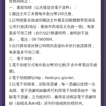
投標期限止：
一、書面領標（以光碟提供電子資料）：
1.圖說文件工本費每件新台幣100元整。
2.註明標案名稱連同圖說文件費及回郵費郵寄西港區
公所行政課(地址：臺南市西港區文化路一號)，每家
最多可領三標（自行估計郵遞時間，逾時恕不負
責），電洽：06-7960994。
3.自行購領者於辦公時間內直接向本所行政課購買，
每家最多可領三標。
二、電子領標：
1.電子領標方式每件新台幣50元整(不含中華電信手續
費)。
2.電子領標網址http：//web.pcc.gov.tw/。
3.以電子領標者，須取得憑據，每一憑據以投標一次
為限。電子憑據明細廠商可利用電子領標系統中「檢
驗電子憑據」之功能列印，廠商並須將該電子憑據明
細（副檔名為tkn檔）於列印後檢附於標封內。