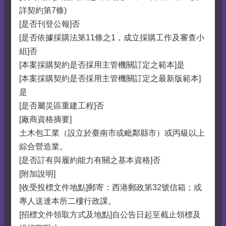
詳契約第7條)
[是否刊登公報]否
[是否依據採購法第11條之1，成立採購工作及審查小
組]否
[本案採購契約是否採用主管機關訂定之範本]是
[本案採購契約是否採用主管機關訂定之最新版範本]
是
[是否屬災區重建工程]否
[廠商資格摘要]
土木包工業（設立於臺南市或毗鄰縣市）或丙級以上
綜合營造業。
[是否訂有與履約能力有關之基本資格]否
[附加說明]
[收受投標文件地點]郵寄：西港郵政第32號信箱；或
專人送達本所二樓行政課。
[招標文件領取方式及地點]自公告日起至截止領標及