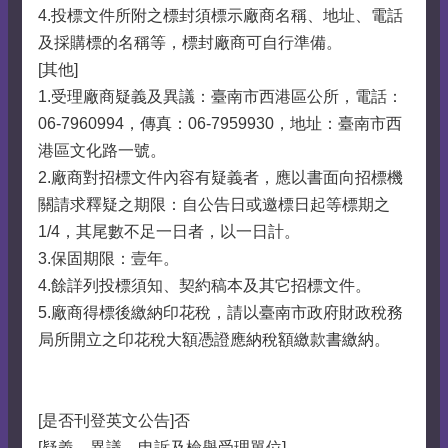
4.投標文件所附之標封須標示廠商名稱、地址、電話
及採購標的名稱等，標封廠商可自行準備。
[其他]
1.受理廠商疑義及異議：臺南市西港區公所，電話：
06-7960994，傳真：06-7959930，地址：臺南市西
港區文化路一號。
2.廠商對招標文件內容有疑義者，應以書面向招標機
關請求釋疑之期限：自公告日或邀標日起等標期之
1/4，其尾數不足一日者，以一日計。
3.保固期限：壹年。
4.餘詳列投標須知、契約稿本及其它招標文件。
5.廠商得標後繳納印花稅，請以臺南市政府財政稅務
局所開立之印花稅大額憑證應納稅額繳款書繳納。
[是否刊登英文公告]否
[疑義、異議、申訴及檢舉受理單位]