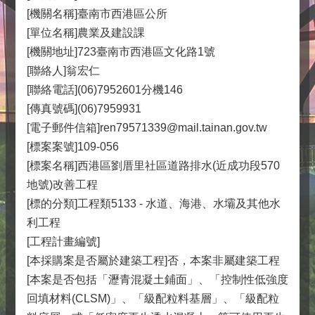
[機關名稱]臺南市西港區公所
[單位名稱]農業及建設課
[機關地址]723臺南市西港區文化路1號
[聯絡人]翁宏仁
[聯絡電話](06)7952601分機146
[傳真號碼](06)7959931
[電子郵件信箱]ren79571339@mail.tainan.gov.tw
[標案案號]109-056
[標案名稱]西港區劉厝里社區道路排水(近成功段570
地號)改善工程
[標的分類]工程類5133 - 水道、海港、水壩及其他水
利工程
[工程計畫編號]
[本採購案是否屬於建築工程]否，本案非屬建築工程
[本案是否包括「瀝青混凝土鋪面」、「控制性低強度
回填材料(CLSM)」、「級配粒料基層」、「級配粒