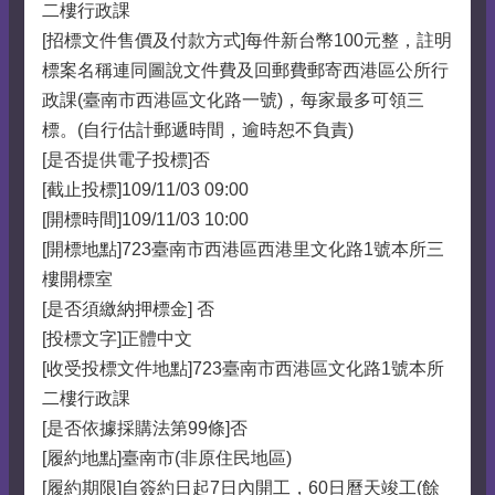
二樓行政課
[招標文件售價及付款方式]每件新台幣100元整，註明
標案名稱連同圖說文件費及回郵費郵寄西港區公所行
政課(臺南市西港區文化路一號)，每家最多可領三
標。(自行估計郵遞時間，逾時恕不負責)
[是否提供電子投標]否
[截止投標]109/11/03 09:00
[開標時間]109/11/03 10:00
[開標地點]723臺南市西港區西港里文化路1號本所三
樓開標室
[是否須繳納押標金] 否
[投標文字]正體中文
[收受投標文件地點]723臺南市西港區文化路1號本所
二樓行政課
[是否依據採購法第99條]否
[履約地點]臺南市(非原住民地區)
[履約期限]自簽約日起7日內開工，60日曆天竣工(餘