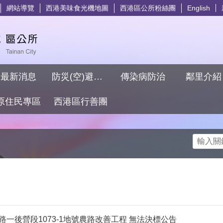
網站導覽
西港美味食光機地圖
西港區公所粉絲團
English
最新消息
防災(空)避難專區
傳染病防治
鄰里介
原住民專區
西港區行善團
搜尋
路一後營段1073-1地號農路改善工程 無法決標公告