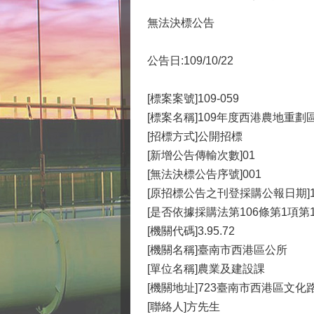
無法決標公告
公告日:109/10/22
[標案案號]109-059
[標案名稱]109年度西港農地重劃
[招標方式]公開招標
[新增公告傳輸次數]01
[無法決標公告序號]001
[原招標公告之刊登採購公報日期]109
[是否依據採購法第106條第1項第
[機關代碼]3.95.72
[機關名稱]臺南市西港區公所
[單位名稱]農業及建設課
[機關地址]723臺南市西港區文化
[聯絡人]方先生