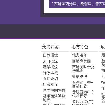
西港區西港里、後營里、營西里及
:::
美麗西港
地方特色
最
自然環境
地方沿革
人口概況
西港導覽圖
產業概況
西港美味食光
機地圖
行政區域
曾橋夕照
首長介紹
台灣第一香--
組織概況
西港仔香
區內機關學校
發現西港(一)
信和禪寺
發現西港導覽
地圖
發現西港(二)