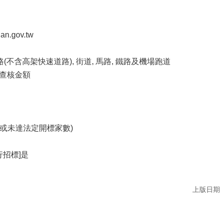
n.gov.tw
道路(不含高架快速道路), 街道, 馬路, 鐵路及機場跑道
達查核金額
標或未達法定開標家數)
招標]是
上版日期：