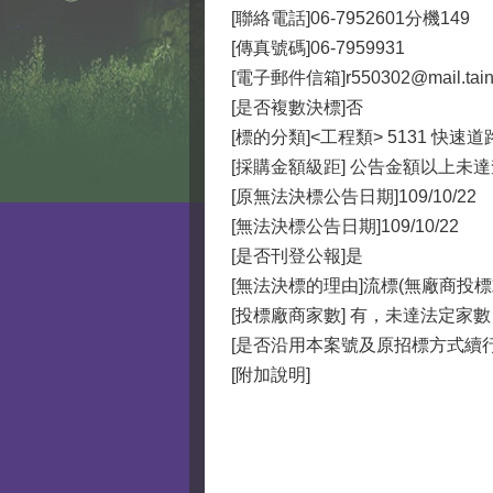
[聯絡電話]06-7952601分機149
[傳真號碼]06-7959931
[電子郵件信箱]r550302@mail.taina
[是否複數決標]否
[標的分類]<工程類> 5131 快速
[採購金額級距] 公告金額以上未
[原無法決標公告日期]109/10/22
[無法決標公告日期]109/10/22
[是否刊登公報]是
[無法決標的理由]流標(無廠商投
[投標廠商家數] 有，未達法定家數
[是否沿用本案號及原招標方式續行
[附加說明]