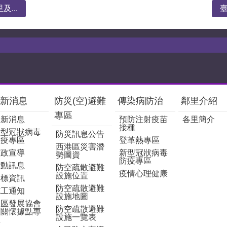
...
臺
新消息
防災(空)避難
傳染病防治
鄰里介紹
專區
最新消息
預防注射疫苗
各里簡介
接種
新型冠狀病毒
防災訊息公告
防疫專區
登革熱專區
西港區災害潛
市政宣導
新型冠狀病毒
勢圖資
防疫專區
活動訊息
防空疏散避難
疫情心理健康
設施位置
招標資訊
防空疏散避難
施工通知
設施地圖
社區發展協會
防空疏散避難
及關懷據點專
設施一覽表
區