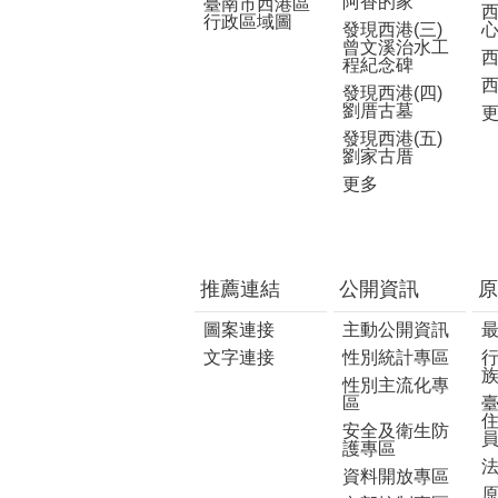
阿香的家
臺南市西港區
行政區域圖
發現西港(三)
曾文溪治水工
程紀念碑
發現西港(四)
劉厝古墓
發現西港(五)
劉家古厝
更多
推薦連結
公開資訊
原
圖案連接
主動公開資訊
文字連接
性別統計專區
性別主流化專
區
安全及衛生防
護專區
資料開放專區