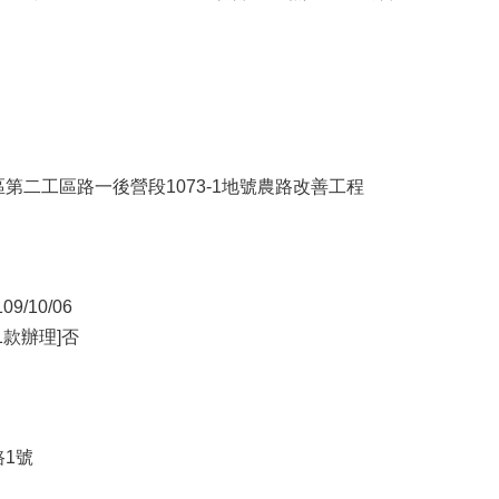
區第二工區路一後營段1073-1地號農路改善工程
/10/06
1款辦理]否
路1號