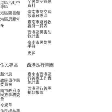
全民防空宣導
西港區活動中
資料
心專區
臺南市防空疏
西港區圖書館
散避難專區
西港區思親堂
臺南市避難收
更多
容所一覽表
西港區災害防
救計畫
臺南市民防災
手冊
更多
住民專區
西港區行善團
最新消息
臺南市西港區
行善團工作實
行政院原住民
施計畫
族委員會
西港區行善團
臺南市政府原
捐款帳號
住民族事務委
員會
法令規章
原住民權益手