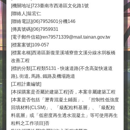
[機關地址]723臺南市西港區文化路1號
[聯絡人]翁宏仁
[聯絡電話](06)7952601分機146
[傳真號碼](06)7959931
[電子郵件信箱]ren79571339@mail.tainan.gov.tw
[標案案號]109-057
[標案名稱]西港區新復里溪埔寮曾文溪分線水圳板橋
改善工程
[標的分類]工程類5131 - 快速道路(不含高架快速道
路), 街道, 馬路, 鐵路及機場跑道
[工程計畫編號]
[本採購案是否屬於建築工程]否，本案非屬建築工程
[本案是否包括「瀝青混凝土鋪面」、「控制性低強度
回填材料(CLSM)」、「級配粒料基層」、「級配粒
料底層」或「低密度再生透水混凝土」等可使用再生
粒料之工作項目]否