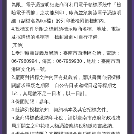
為限。電子憑據明細廠商可利用電子領標系統中「檢
驗電子憑據」之功能列印，廠商並須將該電子憑據明
細（副檔名為tkn檔）於列印後檢附於標封內。
4.投標文件所附之標封須標示廠商名稱、地址、電話
及採購標的名稱等，標封廠商可自行準備。
[其他]
1.受理廠商疑義及異議：臺南市西港區公所，電話：
06-7960994，傳真：06-7959930，地址：臺南市西
港區文化路一號。
2.廠商對招標文件內容有疑義者，應以書面向招標機
關請求釋疑之期限：自公告日或邀標日起等標期之
1/4，其尾數不足一日者，以一日計。
3.保固期限：參年。
4.餘詳列投標須知、契約稿本及其它招標文件。
5.廠商得標後繳納印花稅，請以臺南市政府財政稅務
局所開立之印花稅大額憑證應納稅額繳款書繳納。
6.現金繳納請匯入本機關押標金專戶帳號內並將收據