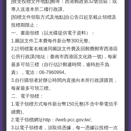
[收受投標文件地點]郵寄：西港郵政第32號信箱；或
專人送達本所二樓行政課。
[招標文件領取方式及地點]自公告日起至截止領標及
投標期限止：
一、書面領標（以光碟提供電子資料）：
1.圖說文件工本費每件新台幣300元整。
2.註明標案名稱連同圖說文件費及回郵費郵寄西港區
公所行政課(地址：臺南市西港區文化路一號)，每家
最多可領三標（自行估計郵遞時間，逾時恕不負
責），電洽：06-7960994。
3.自行購領者於辦公時間內直接向本所行政課購買，
每家最多可領三標。
二、電子領標：
1.電子領標方式每件新台幣150元整(不含中華電信手
續費)。
2.電子領標網址http：//web.pcc.gov.tw/。
3.以電子領標者，須取得憑據，每一憑據以投標一次