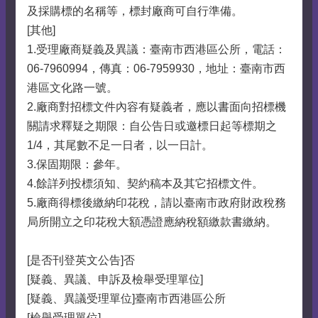
及採購標的名稱等，標封廠商可自行準備。
[其他]
1.受理廠商疑義及異議：臺南市西港區公所，電話：
06-7960994，傳真：06-7959930，地址：臺南市西
港區文化路一號。
2.廠商對招標文件內容有疑義者，應以書面向招標機
關請求釋疑之期限：自公告日或邀標日起等標期之
1/4，其尾數不足一日者，以一日計。
3.保固期限：參年。
4.餘詳列投標須知、契約稿本及其它招標文件。
5.廠商得標後繳納印花稅，請以臺南市政府財政稅務
局所開立之印花稅大額憑證應納稅額繳款書繳納。
[是否刊登英文公告]否
[疑義、異議、申訴及檢舉受理單位]
[疑義、異議受理單位]臺南市西港區公所
[檢舉受理單位]