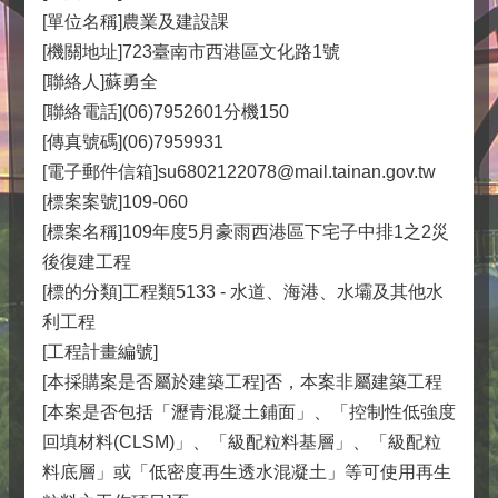
[單位名稱]農業及建設課
[機關地址]723臺南市西港區文化路1號
[聯絡人]蘇勇全
[聯絡電話](06)7952601分機150
[傳真號碼](06)7959931
[電子郵件信箱]su6802122078@mail.tainan.gov.tw
[標案案號]109-060
[標案名稱]109年度5月豪雨西港區下宅子中排1之2災
後復建工程
[標的分類]工程類5133 - 水道、海港、水壩及其他水
利工程
[工程計畫編號]
[本採購案是否屬於建築工程]否，本案非屬建築工程
[本案是否包括「瀝青混凝土鋪面」、「控制性低強度
回填材料(CLSM)」、「級配粒料基層」、「級配粒
料底層」或「低密度再生透水混凝土」等可使用再生