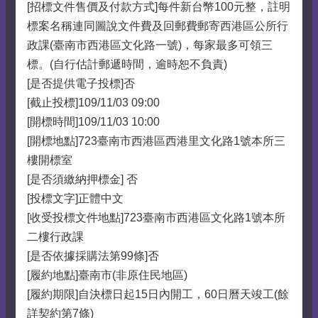
[招標文件售價及付款方式]每件新台幣100元整，註明
標案名稱連同圖說文件費及回郵費郵寄西港區公所行
政課(臺南市西港區文化路一號)，每家最多可領三
標。(自行估計郵遞時間，逾時恕不負責)
[是否提供電子投標]否
[截止投標]109/11/03 09:00
[開標時間]109/11/03 10:00
[開標地點]723臺南市西港區西港里文化路1號本所三
樓開標室
[是否須繳納押標金] 否
[投標文字]正體中文
[收受投標文件地點]723臺南市西港區文化路1號本所
二樓行政課
[是否依據採購法第99條]否
[履約地點]臺南市(非原住民地區)
[履約期限]自決標日起15日內開工，60日曆天竣工(餘
詳契約第7條)