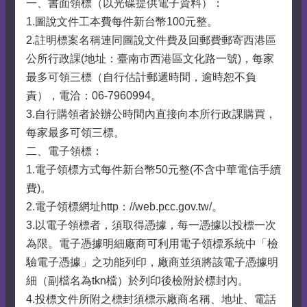
一、書面領標（以光碟提供電子資料）：
1.圖說文件工本費每件新台幣100元整。
2.註明標案名稱連同圖說文件費及回郵費郵寄西港區
公所行政課(地址：臺南市西港區文化路一號)，每家
最多可領三標（自行估計郵遞時間，逾時恕不負
責），電洽：06-7960994。
3.自行購領者於辦公時間內直接向本所行政課購買，
每家最多可領三標。
二、電子領標：
1.電子領標方式每件新台幣50元整(不含中華電信手續
費)。
2.電子領標網址http：//web.pcc.gov.tw/。
3.以電子領標者，須取得憑據，每一憑據以投標一次
為限。電子憑據明細廠商可利用電子領標系統中「檢
驗電子憑據」之功能列印，廠商並須將該電子憑據明
細（副檔名為tkn檔）於列印後檢附於標封內。
4.投標文件所附之標封須標示廠商名稱、地址、電話