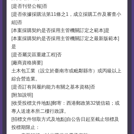
[是否刊登公報]否
[是否依據採購法第11條之1，成立採購工作及審查小
組]否
[本案採購契約是否採用主管機關訂定之範本]是
[本案採購契約是否採用主管機關訂定之最新版範本]
是
[是否屬災區重建工程]否
[廠商資格摘要]
土木包工業（設立於臺南市或毗鄰縣市）或丙級以上
綜合營造業。
[是否訂有與履約能力有關之基本資格]否
[附加說明]
[收受投標文件地點]郵寄：西港郵政第32號信箱；或
專人送達本所二樓行政課。
[招標文件領取方式及地點]自公告日起至截止領標及
投標期限止：