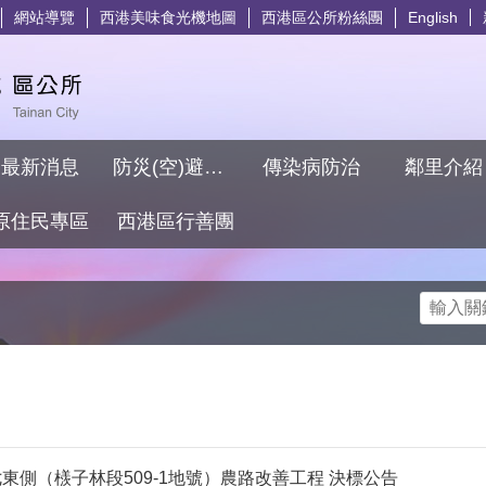
網站導覽
西港美味食光機地圖
西港區公所粉絲團
English
最新消息
防災(空)避難專區
傳染病防治
鄰里介
原住民專區
西港區行善團
搜尋
側（檨子林段509-1地號）農路改善工程 決標公告