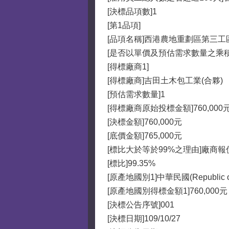
[決標品項數]1
[第1品項]
[品項名稱]西港農地重劃區第三工
[是否以單價及預估需求數量之乘
[得標廠商1]
[得標廠商]吉田土木包工業(合夥)
[預估需求數量]1
[得標廠商原始投標金額]760,000
[決標金額]760,000元
[底價金額]765,000元
[標比大於等於99%之理由]廠商
[標比]99.35%
[原產地國別1]中華民國(Republic of C
[原產地國別得標金額1]760,000元
[決標公告序號]001
[決標日期]109/10/27