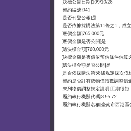
[決標公告日期]109/10/28
[契約編號]041
[是否刊登公報]是
[是否依據採購法第11條之1，成
[底價金額]765,000元
[底價金額是否公開]是
[總決標金額]760,000元
[決標金額是否係依預估條件估算
[總決標金額是否公開]是
[是否依採購法第58條規定採次低
[契約是否訂有依物價指數調整價
[未列物價調整規定說明]工期很短
[履約執行機關代碼]3.95.72
[履約執行機關名稱]臺南市西港區