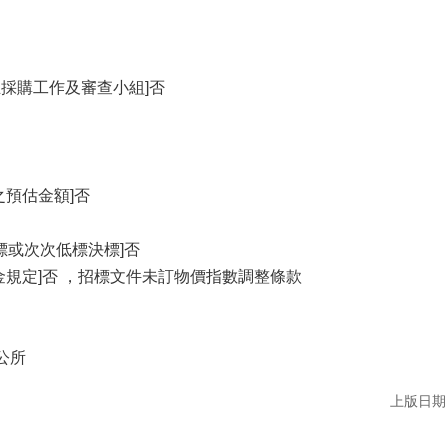
立採購工作及審查小組]否
之預估金額]否
標或次次低標決標]否
金規定]否 ，招標文件未訂物價指數調整條款
公所
上版日期：