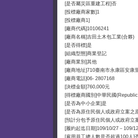
[是否屬災區重建工程]否
[投標廠商家數]1
[投標廠商1]
[廠商代碼]10106241
[廠商名稱]吉田土木包工業(合夥)
[是否得標]是
[組織型態]商業登記
[廠商業別]其他
[廠商地址]710臺南市永康區安康
[廠商電話]06- 2807168
[決標金額]760,000元
[得標廠商國別]中華民國(Republic of 
[是否為中小企業]是
[是否為原住民個人或政府立案之原
[預計分包予原住民個人或政府立
[履約起迄日期]109/10/27－109/12
[雇用員工總人數是否超過100人]