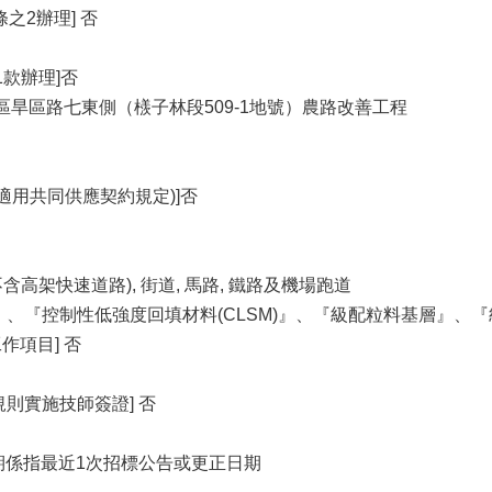
之2辦理] 否
1款辦理]否
區旱區路七東側（檨子林段509-1地號）農路改善工程
適用共同供應契約規定)]否
不含高架快速道路), 街道, 馬路, 鐵路及機場跑道
』、『控制性低強度回填材料(CLSM)』、『級配粒料基層』、
項目] 否
則實施技師簽證] 否
公告日期係指最近1次招標公告或更正日期