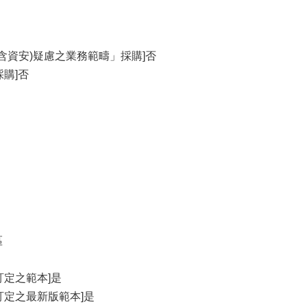
含資安)疑慮之業務範疇」採購]否
購]否
區
訂定之範本]是
訂定之最新版範本]是