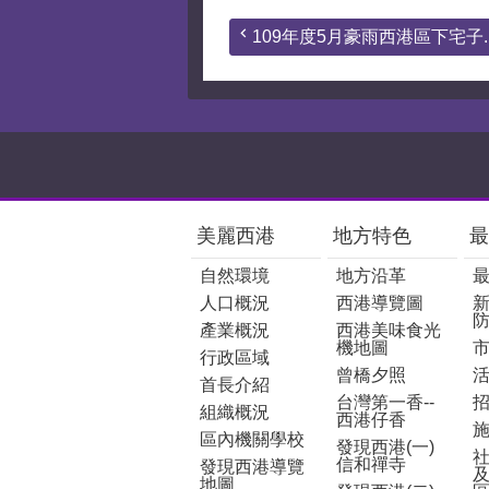
109年度5月豪雨西港區下宅子..
:::
美麗西港
地方特色
最
自然環境
地方沿革
人口概況
西港導覽圖
產業概況
西港美味食光
機地圖
行政區域
曾橋夕照
首長介紹
台灣第一香--
組織概況
西港仔香
區內機關學校
發現西港(一)
信和禪寺
發現西港導覽
地圖