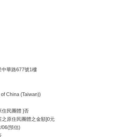
里中華路677號1樓
China (Taiwan))
住民團體 ]否
案之原住民團體之金額]0元
/06(預估)
否