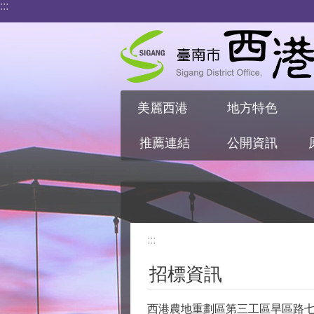
:::
跳到主要內容區塊
美麗西港
地方特色
推薦連結
公開資訊
:::
招標資訊
西港農地重劃區第三工區旱區路七東