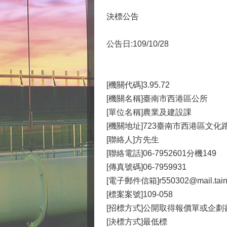
決標公告
公告日:109/10/28
[機關代碼]3.95.72
[機關名稱]臺南市西港區公所
[單位名稱]農業及建設課
[機關地址]723臺南市西港區文化
[聯絡人]方先生
[聯絡電話]06-7952601分機149
[傳真號碼]06-7959931
[電子郵件信箱]r550302@mail.taina
[標案案號]109-058
[招標方式]公開取得報價單或企劃
[決標方式]最低標