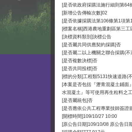
[是否依政府採購法施行細則第64條
[新增公告傳輸次數]02
[是否依據採購法第106條第1項第
[標案名稱]西港農地重劃區第三工
[決標資料類別]決標公告
[是否屬共同供應契約採購]否
[是否屬二以上機關之聯合採購(不
[是否複數決標]否
[是否共同投標]否
[標的分類]工程類5131快速道路(
[本案是否包括『瀝青混凝土鋪面
水混凝土』等可使用再生粒料之工作
[是否屬統包]否
[是否應依公共工程專業技師簽證規
[開標時間]109/10/27 10:00
[原公告日期]109/10/08 原