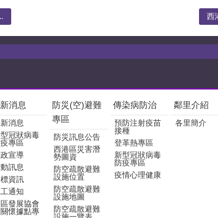
.
西
新消息
防災(空)避難
傳染病防治
鄰里介紹
專區
最新消息
預防注射疫苗
各里簡介
接種
新型冠狀病毒
防災訊息公告
防疫專區
登革熱專區
西港區災害潛
市政宣導
新型冠狀病毒
勢圖資
防疫專區
活動訊息
防空疏散避難
疫情心理健康
設施位置
招標資訊
防空疏散避難
施工通知
設施地圖
社區發展協會
防空疏散避難
及關懷據點專
設施一覽表