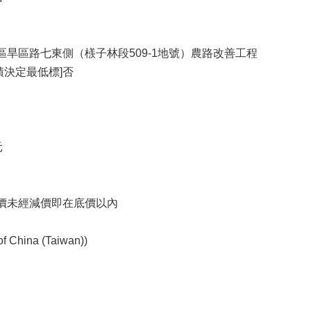
區旱區路七東側（檨子林段509-1地號）農路改善工程
積決定最低標]否
元
報價未經減價即在底價以內
hina (Taiwan))