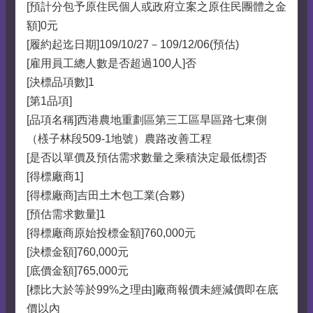
[預計分包予原住民個人或政府立案之原住民團體之金
額]0元
[履約起迄日期]109/10/27－109/12/06(預估)
[雇用員工總人數是否超過100人]否
[決標品項數]1
[第1品項]
[品項名稱]西港農地重劃區第三工區旱區路七東側
（檨子林段509-1地號）農路改善工程
[是否以單價及預估需求數量之乘積決定最低標]否
[得標廠商1]
[得標廠商]吉田土木包工業(合夥)
[預估需求數量]1
[得標廠商原始投標金額]760,000元
[決標金額]760,000元
[底價金額]765,000元
[標比大於等於99%之理由]廠商報價未經減價即在底
價以內