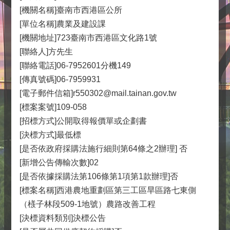
[機關名稱]臺南市西港區公所
[單位名稱]農業及建設課
[機關地址]723臺南市西港區文化路1號
[聯絡人]方先生
[聯絡電話]06-7952601分機149
[傳真號碼]06-7959931
[電子郵件信箱]r550302@mail.tainan.gov.tw
[標案案號]109-058
[招標方式]公開取得報價單或企劃書
[決標方式]最低標
[是否依政府採購法施行細則第64條之2辦理] 否
[新增公告傳輸次數]02
[是否依據採購法第106條第1項第1款辦理]否
[標案名稱]西港農地重劃區第三工區旱區路七東側
（檨子林段509-1地號）農路改善工程
[決標資料類別]決標公告