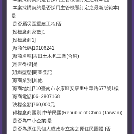
[本案採購契約是否採用主管機關訂定之最新版範本]
是
[是否屬災區重建工程]否
[投標廠商家數]1
[投標廠商1]
[廠商代碼]10106241
[廠商名稱]吉田土木包工業(合夥)
[是否得標]是
[組織型態]商業登記
[廠商業別]其他
[廠商地址]710臺南市永康區安康里中華路677號1樓
[廠商電話]06- 2807168
[決標金額]760,000元
[得標廠商國別]中華民國(Republic of China (Taiwan))
[是否為中小企業]是
[是否為原住民個人或政府立案之原住民團體 ]否