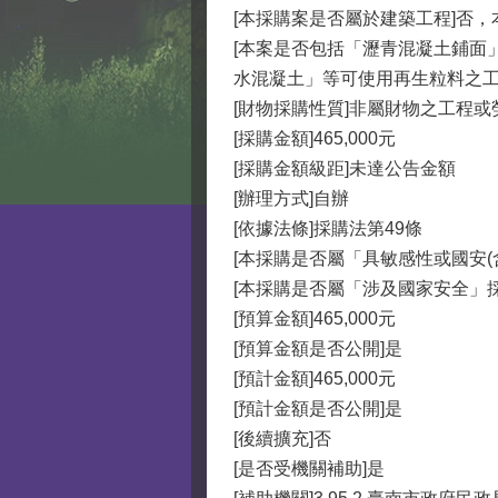
[本採購案是否屬於建築工程]否
[本案是否包括「瀝青混凝土鋪面
水混凝土」等可使用再生粒料之工
[財物採購性質]非屬財物之工程或
[採購金額]465,000元
[採購金額級距]未達公告金額
[辦理方式]自辦
[依據法條]採購法第49條
[本採購是否屬「具敏感性或國安(
[本採購是否屬「涉及國家安全」採
[預算金額]465,000元
[預算金額是否公開]是
[預計金額]465,000元
[預計金額是否公開]是
[後續擴充]否
[是否受機關補助]是