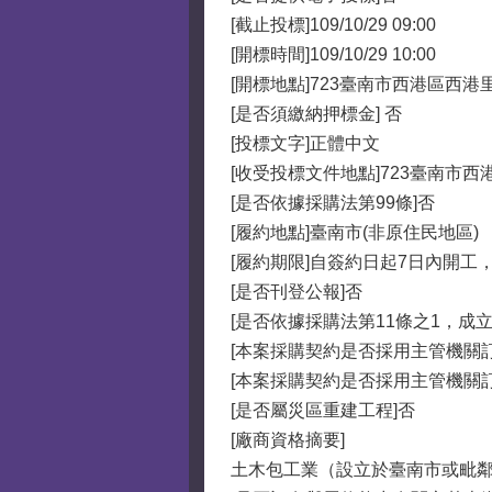
[截止投標]109/10/29 09:00
[開標時間]109/10/29 10:00
[開標地點]723臺南市西港區西
[是否須繳納押標金] 否
[投標文字]正體中文
[收受投標文件地點]723臺南市
[是否依據採購法第99條]否
[履約地點]臺南市(非原住民地區)
[履約期限]自簽約日起7日內開工，
[是否刊登公報]否
[是否依據採購法第11條之1，成
[本案採購契約是否採用主管機關
[本案採購契約是否採用主管機關
[是否屬災區重建工程]否
[廠商資格摘要]
土木包工業（設立於臺南市或毗