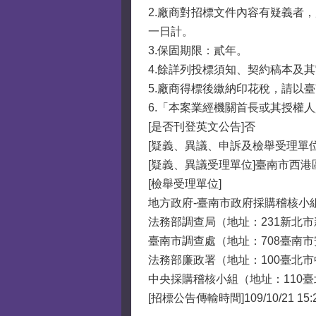
2.廠商對招標文件內容有疑義者
一日計。
3.保固期限：貳年。
4.餘詳列投標須知、契約稿本及
5.廠商得標後繳納印花稅，請以
6.「本案業經機關首長或其授權
[是否刊登英文公告]否
[疑義、異議、申訴及檢舉受理單位
[疑義、異議受理單位]臺南市西港
[檢舉受理單位]
地方政府-臺南市政府採購稽核小組（地
法務部調查局（地址：231新北市新店區
臺南市調查處（地址：708臺南市安平
法務部廉政署（地址：100臺北市中正區
中央採購稽核小組（地址：110臺北市
[招標公告傳輸時間]109/10/21 15: