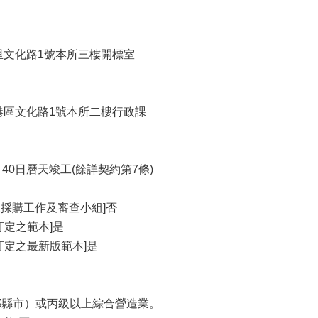
港里文化路1號本所三樓開標室
西港區文化路1號本所二樓行政課
40日曆天竣工(餘詳契約第7條)
立採購工作及審查小組]否
訂定之範本]是
訂定之最新版範本]是
鄰縣市）或丙級以上綜合營造業。