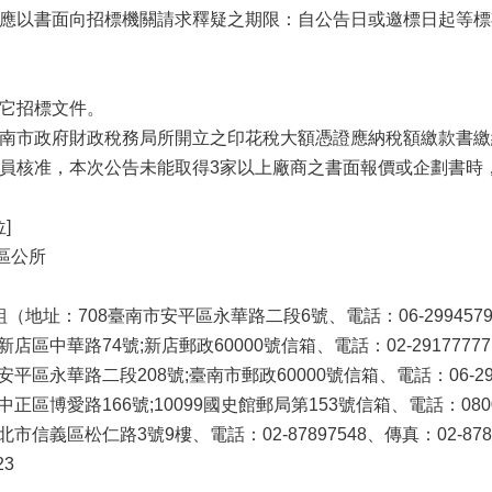
，應以書面向招標機關請求釋疑之期限：自公告日或邀標日起等標
其它招標文件。
臺南市政府財政稅務局所開立之印花稅大額憑證應納稅額繳款書繳
人員核准，本次公告未能取得3家以上廠商之書面報價或企劃書時
]
區公所
址：708臺南市安平區永華路二段6號、電話：06-2994579、傳
中華路74號;新店郵政60000號信箱、電話：02-29177777、傳
區永華路二段208號;臺南市郵政60000號信箱、電話：06-298
博愛路166號;10099國史館郵局第153號信箱、電話：080028
信義區松仁路3號9樓、電話：02-87897548、傳真：02-8789
23