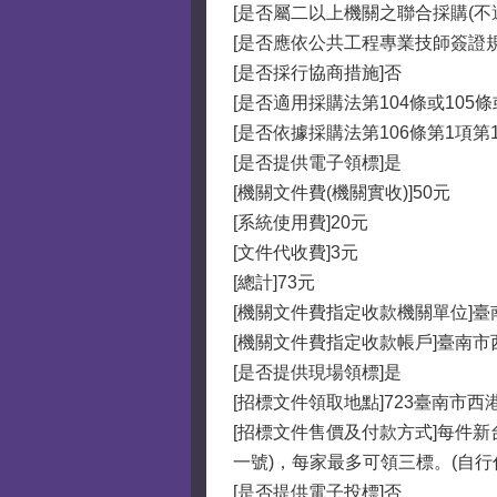
[是否屬二以上機關之聯合採購(不
[是否應依公共工程專業技師簽證
[是否採行協商措施]否
[是否適用採購法第104條或105
[是否依據採購法第106條第1項第
[是否提供電子領標]是
[機關文件費(機關實收)]50元
[系統使用費]20元
[文件代收費]3元
[總計]73元
[機關文件費指定收款機關單位]
[機關文件費指定收款帳戶]臺南
[是否提供現場領標]是
[招標文件領取地點]723臺南市
[招標文件售價及付款方式]每件
一號)，每家最多可領三標。(自
[是否提供電子投標]否