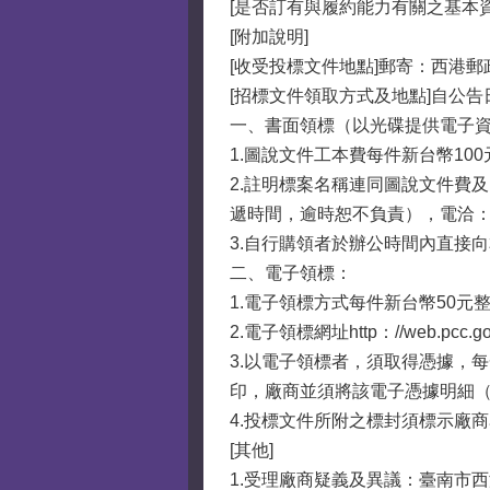
[是否訂有與履約能力有關之基本資
[附加說明]
[收受投標文件地點]郵寄：西港
[招標文件領取方式及地點]自公
一、書面領標（以光碟提供電子
1.圖說文件工本費每件新台幣100
2.註明標案名稱連同圖說文件費
遞時間，逾時恕不負責），電洽：06-
3.自行購領者於辦公時間內直接
二、電子領標：
1.電子領標方式每件新台幣50元
2.電子領標網址http：//web.pcc.go
3.以電子領標者，須取得憑據，
印，廠商並須將該電子憑據明細（
4.投標文件所附之標封須標示廠
[其他]
1.受理廠商疑義及異議：臺南市西港