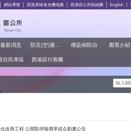
網站導覽
西港美味食光機地圖
西港區公所粉絲團
English
最新消息
防災(空)避難專區
傳染病防治
鄰里介
原住民專區
西港區行善團
搜尋
化改善工程 公開取得報價單或企劃書公告