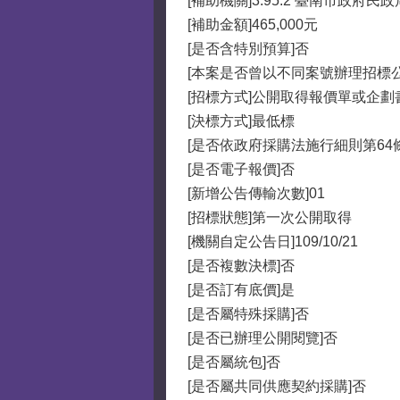
[補助機關]3.95.2 臺南市政府民政
[補助金額]465,000元
[是否含特別預算]否
[本案是否曾以不同案號辦理招標
[招標方式]公開取得報價單或企劃
[決標方式]最低標
[是否依政府採購法施行細則第64
[是否電子報價]否
[新增公告傳輸次數]01
[招標狀態]第一次公開取得
[機關自定公告日]109/10/21
[是否複數決標]否
[是否訂有底價]是
[是否屬特殊採購]否
[是否已辦理公開閱覽]否
[是否屬統包]否
[是否屬共同供應契約採購]否