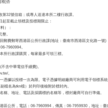
格]否
郵政第32號信箱；或專人送達本所二樓行政課。
告日起至截止領標及投標期限止：
資料）：
元整。
及回郵費郵寄西港區公所行政課(地址：臺南市西港區文化路一號
7960994。
向本所行政課購買，每家最多可領三標。
整(不含中華電信手續費)。
v.tw/。
每一憑據以投標一次為限。電子憑據明細廠商可利用電子領標系
副檔名為tkn檔）於列印後檢附於標封內。
商名稱、地址、電話及採購標的名稱等，標封廠商可自行準備。
區公所，電話：06-7960994，傳真：06-7959930，地址