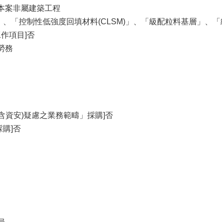
，本案非屬建築工程
」、「控制性低強度回填材料(CLSM)」、「級配粒料基層」、
作項目]否
勞務
含資安)疑慮之業務範疇」採購]否
購]否