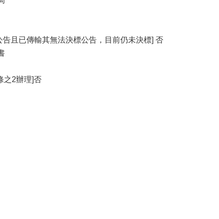
局
公告且已傳輸其無法決標公告，目前仍未決標] 否
書
條之2辦理]否