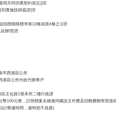
適用共同供應契約規定)]否
規則實施技師簽證]否
條或招標期限標準第10條或第4條之1]否
1款辦理]否
臺南市西港區公所
市西港區公所代收代辦專戶
西港區文化路1號本所二樓行政課
新台幣100元整，註明標案名稱連同圖說文件費及回郵費郵寄西港
行估計郵遞時間，逾時恕不負責)