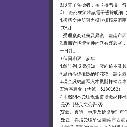
3.以電子領標者，須取得憑據，
印，廠商並須將該電子憑據明細（
4.投標文件所附之標封須標示廠
[其他]
1.受理廠商疑義及異議：臺南市西港
2.廠商對招標文件內容有疑義者
一日計。
3.保固期限：參年。
4.餘詳列投標須知、契約稿本及
5.廠商得標後繳納印花稅，請以
6.現金繳納請匯入本機關押標金
西港區農會（代號：6180162），
7.本機關不受理現金當場繳納押
[是否刊登英文公告]否
[疑義、異議、申訴及檢舉受理單位
[疑義、異議受理單位]臺南市西港