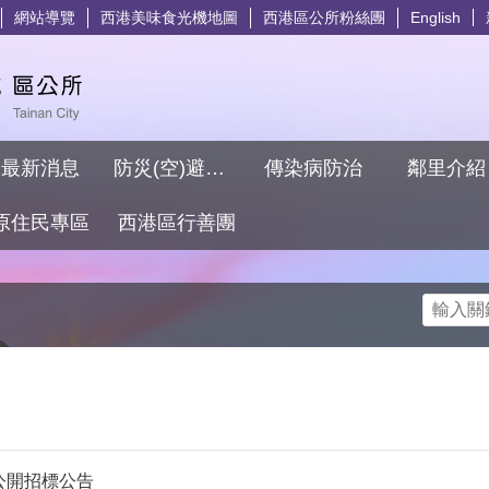
網站導覽
西港美味食光機地圖
西港區公所粉絲團
English
最新消息
防災(空)避難專區
傳染病防治
鄰里介
原住民專區
西港區行善團
搜尋
公開招標公告