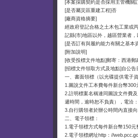
[本案採購契約是否採用主管機關
[是否屬災區重建工程]否
[廠商資格摘要]
經政府登記合格之土木包工業或丙
記縣(市)地區以外，越區營業者，
[是否訂有與履約能力有關之基本資
[附加說明]
[收受投標文件地點]郵寄：西港
[招標文件領取方式及地點]自公
一、書面領標（以光碟提供電子
1.圖說文件工本費每件新台幣300
2.註明標案名稱連同圖說文件費
遞時間，逾時恕不負責），電洽：06-
3.自行購領者於辦公時間內直接
二、電子領標：
1.電子領標方式每件新台幣150元
2.電子領標網址http：//web.pcc.go