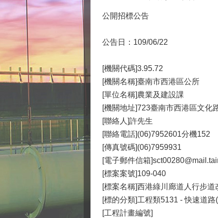
公開招標公告
公告日：109/06/22
[機關代碼]3.95.72
[機關名稱]臺南市西港區公所
[單位名稱]農業及建設課
[機關地址]723臺南市西港區文化
[聯絡人]許先生
[聯絡電話](06)7952601分機152
[傳真號碼](06)7959931
[電子郵件信箱]sct00280@mail.tain
[標案案號]109-040
[標案名稱]西港綠川廊道人行步道
[標的分類]工程類5131 - 快速道
[工程計畫編號]