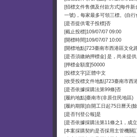
[招標文件售價及付款方式]每件
一號)，每家最多可領三標。(自
[是否提供電子投標]否
[截止投標]109/07/07 09:00
[開標時間]109/07/07 10:00
[開標地點]723臺南市西港區文
[是否須繳納押標金] 是，尚未提
[押標金額度]50000
[投標文字]正體中文
[收受投標文件地點]723臺南市
[是否依據採購法第99條]否
[履約地點]臺南市(非原住民地區)
[履約期限]自開工日起75日曆天(
[是否刊登公報]是
[是否依據採購法第11條之1，成
[本案採購契約是否採用主管機關