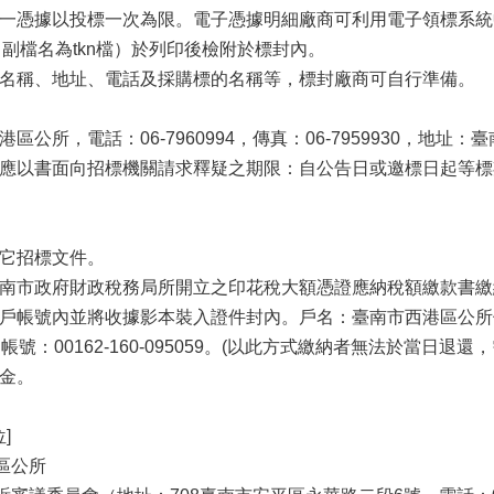
每一憑據以投標一次為限。電子憑據明細廠商可利用電子領標系
副檔名為tkn檔）於列印後檢附於標封內。
商名稱、地址、電話及採購標的名稱等，標封廠商可自行準備。
區公所，電話：06-7960994，傳真：06-7959930，地址
，應以書面向招標機關請求釋疑之期限：自公告日或邀標日起等標
其它招標文件。
臺南市政府財政稅務局所開立之印花稅大額憑證應納稅額繳款書繳
專戶帳號內並將收據影本裝入證件封內。戶名：臺南市西港區公
帳號：00162-160-095059。(以此方式繳納者無法於當日退
標金。
]
區公所