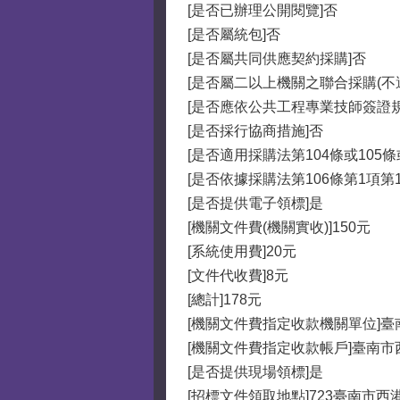
[是否已辦理公開閱覽]否
[是否屬統包]否
[是否屬共同供應契約採購]否
[是否屬二以上機關之聯合採購(不
[是否應依公共工程專業技師簽證
[是否採行協商措施]否
[是否適用採購法第104條或105
[是否依據採購法第106條第1項第
[是否提供電子領標]是
[機關文件費(機關實收)]150元
[系統使用費]20元
[文件代收費]8元
[總計]178元
[機關文件費指定收款機關單位]
[機關文件費指定收款帳戶]臺南
[是否提供現場領標]是
[招標文件領取地點]723臺南市