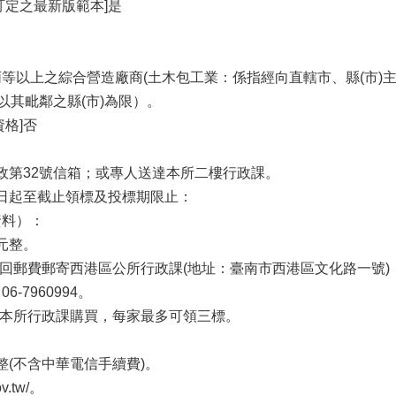
訂定之最新版範本]是
等以上之綜合營造廠商(土木包工業：係指經向直轄市、縣(市)
以其毗鄰之縣(市)為限）。
格]否
郵政第32號信箱；或專人送達本所二樓行政課。
告日起至截止領標及投標期限止：
資料）：
元整。
及回郵費郵寄西港區公所行政課(地址：臺南市西港區文化路一號
7960994。
向本所行政課購買，每家最多可領三標。
整(不含中華電信手續費)。
v.tw/。