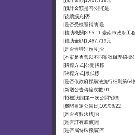
[預計金額]1,467,719元
[預計金額是否公開]是
[後續擴充]否
[是否受機關補助]是
[補助機關]3.95.11 臺南市政府工
[補助金額]1,467,719元
[是否含特別預算]否
[本案是否曾以不同案號辦理招標
[招標方式]公開招標
[決標方式]最低標
[是否依政府採購法施行細則第64
[新增公告傳輸次數]01
[招標狀態]第一次公開招標
[機關自定公告日]109/06/22
[是否複數決標]否
[是否訂有底價]是
[是否屬特殊採購]否