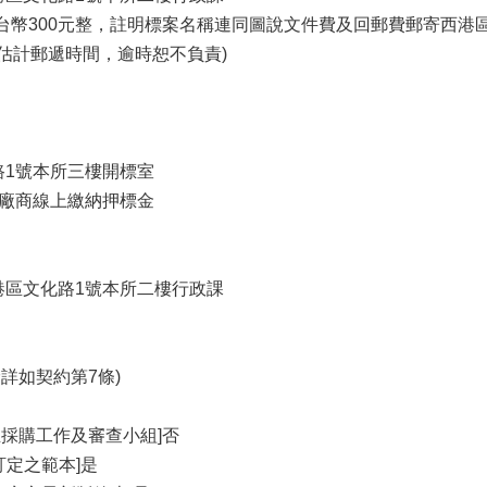
新台幣300元整，註明標案名稱連同圖說文件費及回郵費郵寄西港
行估計郵遞時間，逾時恕不負責)
化路1號本所三樓開標室
供廠商線上繳納押標金
西港區文化路1號本所二樓行政課
餘詳如契約第7條)
立採購工作及審查小組]否
訂定之範本]是