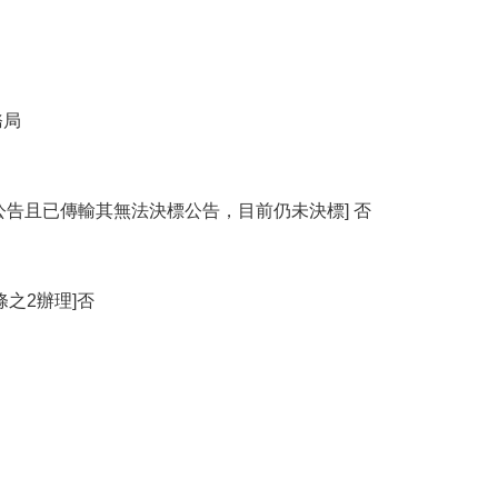
務局
公告且已傳輸其無法決標公告，目前仍未決標] 否
條之2辦理]否