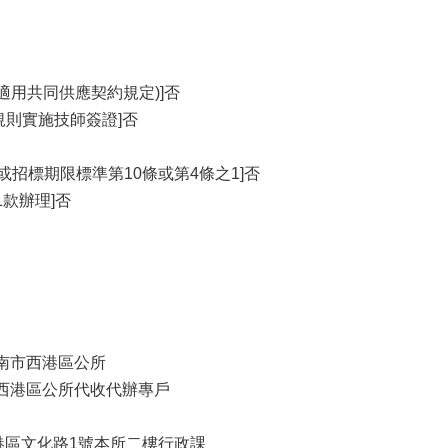
適用共同供應契約規定)]否
規則實施技師簽證]否
條或招標期限標準第10條或第4條之1]否
1款辦理]否
臺南市西港區公所
市西港區公所代收代辦專戶
西港區文化路1號本所二樓行政課