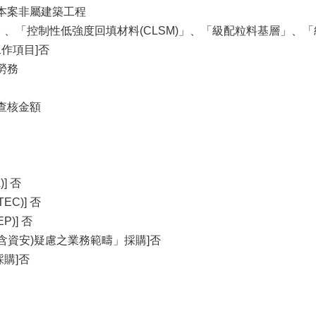
，本案非屬建築工程
」、「控制性低強度回填材料(CLSM)」、「級配粒料基層」、
作項目]否
勞務
查核金額
] 否
C)] 否
)] 否
含資安)疑慮之業務範疇」採購]否
購]否