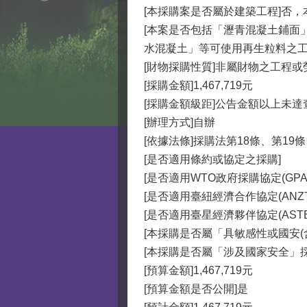
[本採購案是否屬於建築工程]否
[本案是否包括「瀝青混凝土鋪面
水混凝土」等可使用再生粒料之工
[財物採購性質]非屬財物之工程或
[採購金額]1,467,719元
[採購金額級距]公告金額以上未達
[辦理方式]自辦
[依據法條]採購法第18條、第19條
[是否適用條約或協定之採購]
[是否適用WTO政府採購協定(GPA)
[是否適用臺紐經濟合作協定(ANZTE
[是否適用臺星經濟夥伴協定(ASTEP
[本採購是否屬「具敏感性或國安(
[本採購是否屬「涉及國家安全」採
[預算金額]1,467,719元
[預算金額是否公開]是