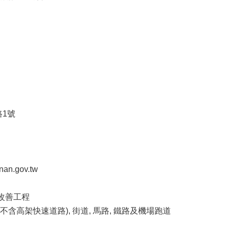
路1號
an.gov.tw
改善工程
路(不含高架快速道路), 街道, 馬路, 鐵路及機場跑道