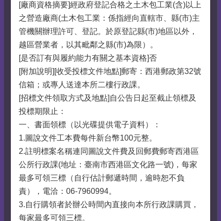
[廠商資格摘要]經政府登記合格之土木包工業(含)以上
之營造廠商(土木包工業：係指經向直轄市、縣(市)主
管機關辦理許可、登記。於原登記縣(市)地區以外，
越區營業者，以其毗鄰之縣(市)為限）。
[是否訂有與履約能力有關之基本資格]否
[附加說明][收受投標文件地點]郵寄：西港郵政第32號
信箱；或專人送達本所二樓行政課。
[招標文件領取方式及地點]自公告日起至截止領標及
投標期限止：
一、書面領標（以光碟提供電子資料）：
1.圖說文件工本費每件新台幣100元整。
2.註明標案名稱連同圖說文件費及回郵費郵寄西港區
公所行政課(地址：臺南市西港區文化路一號)，每家
最多可領三標（自行估計郵遞時間，逾時恕不負
責），電洽：06-7960994。
3.自行購領者於辦公時間內直接向本所行政課購買，
每家最多可領三標。