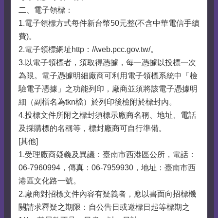
二、電子領標：
1.電子領標方式每件新台幣50元整(不含中華電信手續
費)。
2.電子領標網址http：//web.pcc.gov.tw/。
3.以電子領標者，須取得憑據，每一憑據以投標一次
為限。電子憑據明細廠商可利用電子領標系統中「檢
驗電子憑據」之功能列印，廠商並須將該電子憑據明
細（副檔名為tkn檔）於列印後檢附於標封內。
4.投標文件所附之標封須標示廠商名稱、地址、電話
及採購標的名稱等，標封廠商可自行準備。
[其他]
1.受理廠商疑義及異議：臺南市西港區公所，電話：
06-7960994，傳真：06-7959930，地址：臺南市西
港區文化路一號。
2.廠商對招標文件內容有疑義者，應以書面向招標機
關請求釋疑之期限：自公告日或邀標日起等標期之