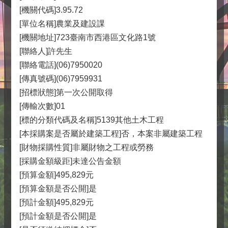
[機關代碼]3.95.72
[單位名稱]農業及建設課
[機關地址]723臺南市西港區文化路1號
[聯絡人]許先生
[聯絡電話](06)7950020
[傳真號碼](06)7959931
[招標狀態]第一次公開取得
[傳輸次數]01
[標的分類代碼及名稱]5139其他土木工程
[本採購案是否屬於建築工程]否，本案非屬建築工程
[財物採購性質]非屬財物之工程或勞務
[採購金額級距]未達公告金額
[預算金額]495,829元
[預算金額是否公開]是
[預計金額]495,829元
[預計金額是否公開]是