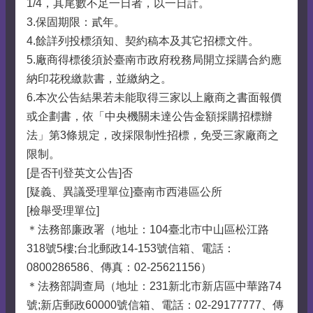
1/4，其尾數不足一日者，以一日計。
3.保固期限：貳年。
4.餘詳列投標須知、契約稿本及其它招標文件。
5.廠商得標後須於臺南市政府稅務局開立採購合約應
納印花稅繳款書，並繳納之。
6.本次公告結果若未能取得三家以上廠商之書面報價
或企劃書，依「中央機關未達公告金額採購招標辦
法」第3條規定，改採限制性招標，免受三家廠商之
限制。
[是否刊登英文公告]否
[疑義、異議受理單位]臺南市西港區公所
[檢舉受理單位]
＊法務部廉政署（地址：104臺北市中山區松江路
318號5樓;台北郵政14-153號信箱、電話：
0800286586、傳真：02-25621156）
＊法務部調查局（地址：231新北市新店區中華路74
號;新店郵政60000號信箱、電話：02-29177777、傳