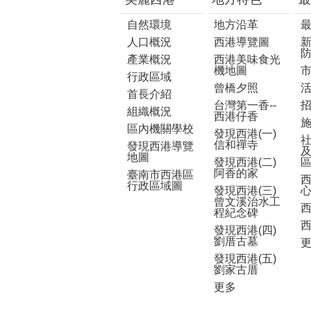
自然環境
地方沿革
人口概況
西港導覽圖
產業概況
西港美味食光
機地圖
行政區域
曾橋夕照
首長介紹
台灣第一香--
組織概況
西港仔香
區內機關學校
發現西港(一)
信和禪寺
發現西港導覽
地圖
發現西港(二)
阿香的家
臺南市西港區
行政區域圖
發現西港(三)
曾文溪治水工
程紀念碑
發現西港(四)
劉厝古墓
發現西港(五)
劉家古厝
更多