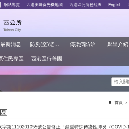
網站導覽
西港美味食光機地圖
西港區公所粉絲團
English
最新消息
防災(空)避難專區
傳染病防治
鄰里介
原住民專區
西港區行善團
搜尋
首頁
區
疾字第1110201055號公告修正「嚴重特殊傳染性肺炎（COVID