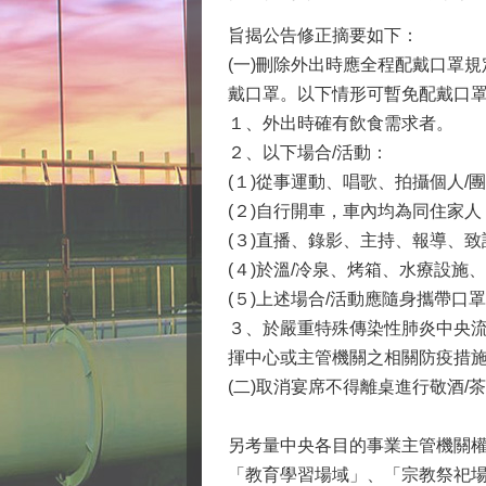
旨揭公告修正摘要如下：
(一)刪除外出時應全程配戴口罩
戴口罩。以下情形可暫免配戴口
１、外出時確有飲食需求者。
２、以下場合/活動：
(１)從事運動、唱歌、拍攝個人/
(２)自行開車，車內均為同住家
(３)直播、錄影、主持、報導、
(４)於溫/冷泉、烤箱、水療設
(５)上述場合/活動應隨身攜帶
３、於嚴重特殊傳染性肺炎中央
揮中心或主管機關之相關防疫措
(二)取消宴席不得離桌進行敬酒/
另考量中央各目的事業主管機關權
「教育學習場域」、「宗教祭祀場