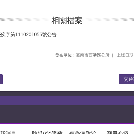
相關檔案
字第1110201055號公告
發布單位：臺南市西港區公所
上版日期：
交通
新消息
防災(空)避難
傳染病防治
鄰里介紹