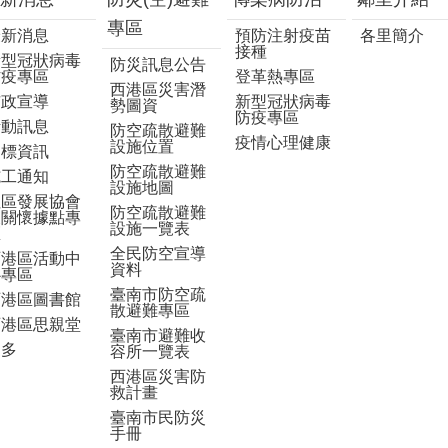
專區
最新消息
預防注射疫苗
各里簡介
接種
新型冠狀病毒
防災訊息公告
防疫專區
登革熱專區
西港區災害潛
市政宣導
新型冠狀病毒
勢圖資
防疫專區
活動訊息
防空疏散避難
疫情心理健康
設施位置
招標資訊
防空疏散避難
施工通知
設施地圖
社區發展協會
防空疏散避難
及關懷據點專
設施一覽表
區
全民防空宣導
西港區活動中
資料
心專區
臺南市防空疏
西港區圖書館
散避難專區
西港區思親堂
臺南市避難收
更多
容所一覽表
西港區災害防
救計畫
臺南市民防災
手冊