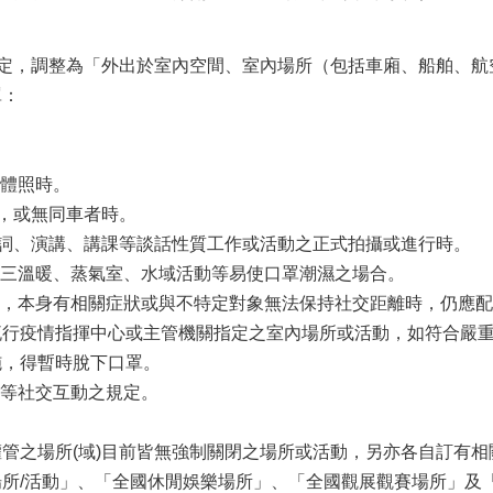
規定，調整為「外出於室內空間、室內場所（包括車廂、船舶、
罩：
團體照時。
人，或無同車者時。
致詞、演講、講課等談話性質工作或活動之正式拍攝或進行時。
施、三溫暖、蒸氣室、水域活動等易使口罩潮濕之場合。
口罩，本身有相關症狀或與不特定對象無法保持社交距離時，仍應
流行疫情指揮中心或主管機關指定之室內場所或活動，如符合嚴
施，得暫時脫下口罩。
茶等社交互動之規定。
管之場所(域)目前皆無強制關閉之場所或活動，另亦各自訂有
所/活動」、「全國休閒娛樂場所」、「全國觀展觀賽場所」及