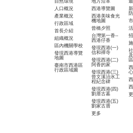
自然環境
地方沿革
人口概況
西港導覽圖
產業概況
西港美味食光
機地圖
行政區域
曾橋夕照
首長介紹
台灣第一香--
組織概況
西港仔香
區內機關學校
發現西港(一)
信和禪寺
發現西港導覽
地圖
發現西港(二)
阿香的家
臺南市西港區
行政區域圖
發現西港(三)
曾文溪治水工
程紀念碑
發現西港(四)
劉厝古墓
發現西港(五)
劉家古厝
更多