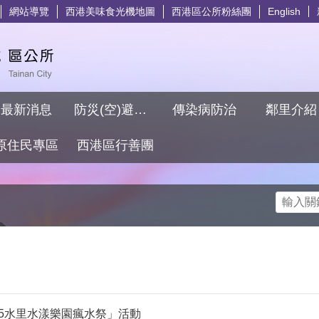
網站導覽
西港美味食光機地圖
西港區公所粉絲團
English
最新消息
防災(空)避難專區
傳染病防治
鄰里介
原住民專區
西港區行善團
搜尋
25水里水漾樂園瘋水祭」活動