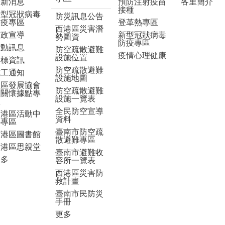
最新消息
預防注射疫苗
各里簡介
接種
新型冠狀病毒
防災訊息公告
防疫專區
登革熱專區
西港區災害潛
市政宣導
新型冠狀病毒
勢圖資
防疫專區
活動訊息
防空疏散避難
疫情心理健康
設施位置
招標資訊
防空疏散避難
施工通知
設施地圖
社區發展協會
防空疏散避難
及關懷據點專
設施一覽表
區
全民防空宣導
西港區活動中
資料
心專區
臺南市防空疏
西港區圖書館
散避難專區
西港區思親堂
臺南市避難收
更多
容所一覽表
西港區災害防
救計畫
臺南市民防災
手冊
更多