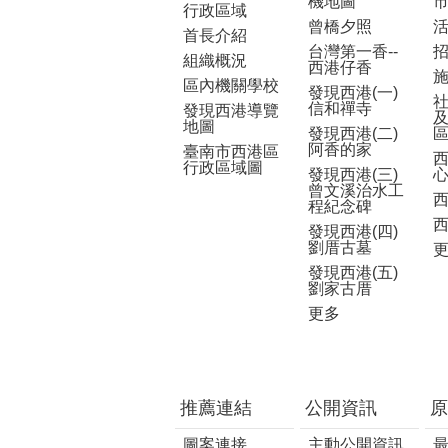
機地圖
行政區域
曾橋夕照
首長介紹
台灣第一香--
組織概況
西港仔香
區內機關學校
發現西港(一)
信和禪寺
發現西港導覽
地圖
發現西港(二)
阿香的家
臺南市西港區
行政區域圖
發現西港(三)
曾文溪治水工
程紀念碑
發現西港(四)
劉厝古墓
發現西港(五)
劉家古厝
更多
推薦連結
公開資訊
原
圖案連接
主動公開資訊