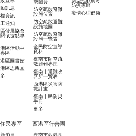
市政宣導
新型冠狀病毒
勢圖資
防疫專區
活動訊息
防空疏散避難
疫情心理健康
設施位置
招標資訊
防空疏散避難
施工通知
設施地圖
社區發展協會
防空疏散避難
及關懷據點專
設施一覽表
區
全民防空宣導
西港區活動中
資料
心專區
臺南市防空疏
西港區圖書館
散避難專區
西港區思親堂
臺南市避難收
更多
容所一覽表
西港區災害防
救計畫
臺南市民防災
手冊
更多
住民專區
西港區行善團
最新消息
臺南市西港區