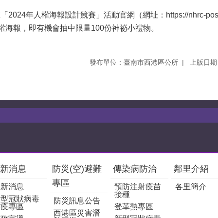
要在「2024年人權海報設計競賽」活動官網（網址：
https://nhrc-po
權海報，即有機會抽中限量100份神祕小禮物。
發布單位：臺南市西港區公所
上版日期：
新消息
防災(空)避難
傳染病防治
鄰里介紹
專區
最新消息
預防注射疫苗
各里簡介
接種
新型冠狀病毒
防災訊息公告
防疫專區
登革熱專區
西港區災害潛