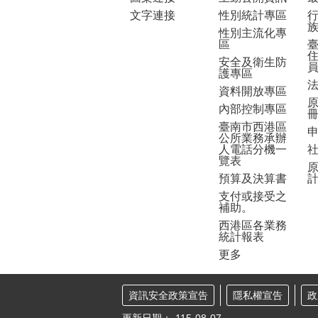
文字連接
性別統計專區
性別主流化專
區
安全及衛生防
護專區
資料開放專區
內部控制專區
臺南市西港區
公所業務承辦
人電話分機一
覽表
預算及決算書
支付或接受之
補助。
西港區各業務
統計報表
更多
資訊安全政策宣告
隱私權宣告
政
更新日期：
115-08-07