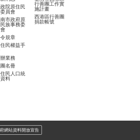
行善團工作實
行政院原住民
施計畫
族委員會
西港區行善團
臺南市政府原
捐款帳號
住民族事務委
員會
法令規章
原住民權益手
冊
申辦業務
社團名冊
原住民人口統
計資料
府網站資料開放宣告