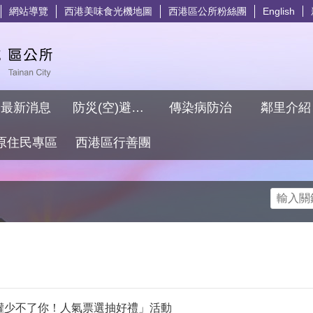
網站導覽
西港美味食光機地圖
西港區公所粉絲團
English
最新消息
防災(空)避難專區
傳染病防治
鄰里介
原住民專區
西港區行善團
搜尋
人權少不了你！人氣票選抽好禮」活動