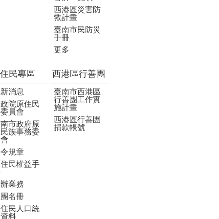
西港區災害防
救計畫
臺南市民防災
手冊
更多
住民專區
西港區行善團
最新消息
臺南市西港區
行善團工作實
行政院原住民
施計畫
族委員會
西港區行善團
臺南市政府原
捐款帳號
住民族事務委
員會
法令規章
原住民權益手
冊
申辦業務
社團名冊
原住民人口統
計資料