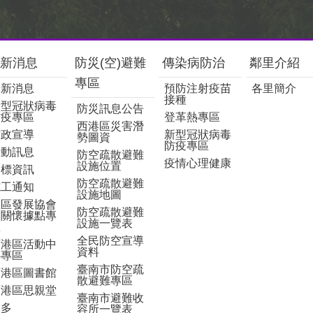
新消息
防災(空)避難
傳染病防治
鄰里介紹
專區
最新消息
預防注射疫苗
各里簡介
接種
新型冠狀病毒
防災訊息公告
防疫專區
登革熱專區
西港區災害潛
市政宣導
新型冠狀病毒
勢圖資
防疫專區
活動訊息
防空疏散避難
疫情心理健康
設施位置
招標資訊
防空疏散避難
施工通知
設施地圖
社區發展協會
防空疏散避難
及關懷據點專
設施一覽表
區
全民防空宣導
西港區活動中
資料
心專區
臺南市防空疏
西港區圖書館
散避難專區
西港區思親堂
臺南市避難收
更多
容所一覽表