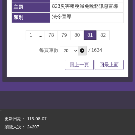
823災害租稅減免稅務訊息宣導
法令宣導
1
...
78
79
80
81
82
/
1634
每頁筆數
回上一頁
回最上面
:::
更新日期：
115-08-07
瀏覽人次：
24207